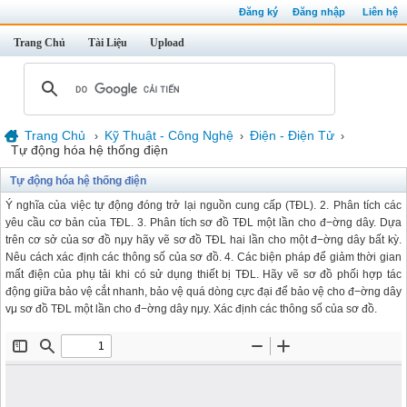
Đăng ký
Đăng nhập
Liên hệ
Trang Chủ
Tài Liệu
Upload
Trang Chủ
Kỹ Thuật - Công Nghệ
Điện - Điện Tử
›
›
›
Tự động hóa hệ thống điện
Tự động hóa hệ thống điện
Ý nghĩa của việc tự động đóng trở lại nguồn cung cấp (TĐL). 2. Phân tích các
yêu cầu cơ bản của TĐL. 3. Phân tích sơ đồ TĐL một lần cho đ−ờng dây. Dựa
trên cơ sở của sơ đồ nμy hãy vẽ sơ đồ TĐL hai lần cho một đ−ờng dây bất kỳ.
Nêu cách xác định các thông số của sơ đồ. 4. Các biện pháp để giảm thời gian
mất điện của phụ tải khi có sử dụng thiết bị TĐL. Hãy vẽ sơ đồ phối hợp tác
động giữa bảo vệ cắt nhanh, bảo vệ quá dòng cực đại để bảo vệ cho đ−ờng dây
vμ sơ đồ TĐL một lần cho đ−ờng dây nμy. Xác định các thông số của sơ đồ.