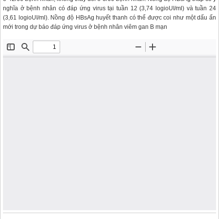
nghĩa ở bệnh nhân có đáp ứng virus tại tuần 12 (3,74 logioUI/ml) và tuần 24
(3,61 logioUI/ml). Nồng độ HBsAg huyết thanh có thể được coi như một dấu ấn
mới trong dự báo đáp ứng virus ở bệnh nhân viêm gan B mạn