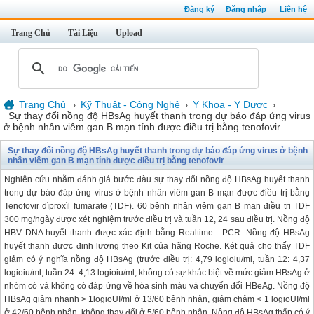
Đăng ký
Đăng nhập
Liên hệ
Trang Chủ
Tài Liệu
Upload
Trang Chủ
Kỹ Thuật - Công Nghệ
Y Khoa - Y Dược
›
›
›
Sự thay đổi nồng độ HBsAg huyết thanh trong dự báo đáp ứng virus
ở bệnh nhân viêm gan B mạn tính được điều trị bằng tenofovir
Sự thay đổi nồng độ HBsAg huyết thanh trong dự báo đáp ứng virus ở bệnh
nhân viêm gan B mạn tính được điều trị bằng tenofovir
Nghiên cứu nhằm đánh giá bước đàu sự thay đổi nồng độ HBsAg huyết thanh
trong dự báo đáp ứng virus ở bệnh nhân viêm gan B mạn được điều trị bằng
Tenofovir dìproxìl fumarate (TDF). 60 bệnh nhân viêm gan B mạn điều trị TDF
300 mg/ngày được xét nghiệm trước điều trị và tuần 12, 24 sau điều trị. Nồng độ
HBV DNA huyết thanh được xác định bằng Realtime - PCR. Nồng độ HBsAg
huyết thanh được định lượng theo Kit của hãng Roche. Két quả cho thấy TDF
giảm có ý nghĩa nồng độ HBsAg (trước điều trị: 4,79 logioiu/ml, tuần 12: 4,37
logioiu/ml, tuần 24: 4,13 logioiu/ml; không có sự khác biệt về mức giảm HBsAg ở
nhóm có và không có đáp ứng về hóa sinh máu và chuyển đổi HBeAg. Nồng độ
HBsAg giảm nhanh > 1logioUI/ml ở 13/60 bệnh nhân, giảm chậm < 1 logioUI/ml
ở 42/60 bệnh nhân, không thay đổi ở 5/60 bệnh nhân. Nồng độ HBsAg thấp có ý