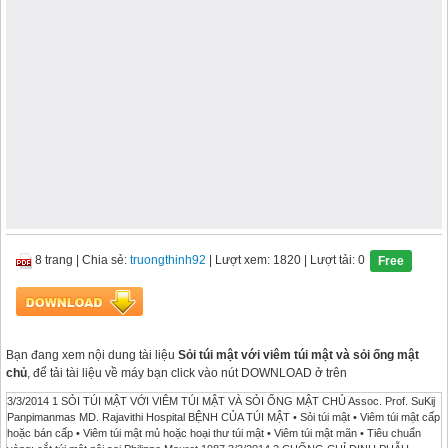
8 trang
|
Chia sẻ:
truongthinh92
| Lượt xem: 1820
| Lượt tải: 0
Free
Bạn đang xem nội dung tài liệu
Sỏi túi mật với viêm túi mật và sỏi ống mật
chủ
, để tải tài liệu về máy bạn click vào nút DOWNLOAD ở trên
3/3/2014 1 SỎI TÚI MẬT VỚI VIÊM TÚI MẬT VÀ SỎI ỐNG MẬT CHỦ Assoc. Prof. SuKij
Panpimanmas MD. Rajavithi Hospital BỆNH CỦA TÚI MẬT • Sỏi túi mật • Viêm túi mật cấp
hoặc bán cấp • Viêm túi mật mủ hoặc hoại thư túi mật • Viêm túi mật mãn • Tiêu chuẩn