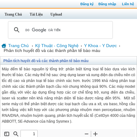
Đăng ký
Đăng nhập
Liên hệ
Trang Chủ
Tài Liệu
Upload
Trang Chủ
Kỹ Thuật - Công Nghệ
Y Khoa - Y Dược
›
›
›
Phân tích huyết đồ và các thành phần tế bào máu
Phân tích huyết đồ và các thành phần tế bào máu
Máy đếm tế bào nguyên lý tổng trở: phân biệt từng loại tế bào dựa vào kích
thước tế bào. Các máy thế hệ sau: ứng dụng laser và xung điện đa chiều nên có
tốc độ cao và phân loại tế bào chính xác hơn. trước 1996 khả năng phân loại
chính xác các thành phần bạch cầu nói chung không quá 90%. Các máy model
gần đây, với việc áp dụng tổng hợp các cơ chế tổng trở, xung điện đa chiều,
laser và scatter nên khả năng nhận diện tế bào được nâng đến 95%. Một số
serie máy có thể phân biệt được các loại bạch cầu ưa a xít, ưa baso, hồng cầu
lưới bằng việc kết hợp với các phương pháp nhuộm men peroxydase, nhuộm
RNA/DNA, nhuộm huỳnh quang, phân tích huyết sắc tố (CellDyn 4000 của hãng
ABBOTT, SE-Advance của hãng Sysmex ).