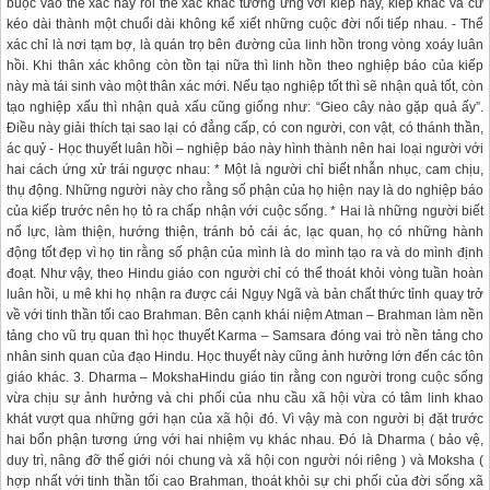
buộc vào thể xác này rồi thể xác khác tương ứng với kiếp này, kiếp khác và cứ
kéo dài thành một chuổi dài không kể xiết những cuộc đời nối tiếp nhau. - Thể
xác chỉ là nơi tạm bợ, là quán trọ bên đường của linh hồn trong vòng xoáy luân
hồi. Khi thân xác không còn tồn tại nữa thì linh hồn theo nghiệp báo của kiếp
này mà tái sinh vào một thân xác mới. Nếu tạo nghiệp tốt thì sẽ nhận quả tốt, còn
tạo nghiệp xấu thì nhận quả xấu cũng giống như: “Gieo cây nào gặp quả ấy”.
Điều này giải thích tại sao lại có đẳng cấp, có con người, con vật, có thánh thần,
ác quỷ - Học thuyết luân hồi – nghiệp báo này hình thành nên hai loại người với
hai cách ứng xử trái ngược nhau: * Một là người chỉ biết nhẫn nhục, cam chịu,
thụ động. Những người này cho rằng số phận của họ hiện nay là do nghiệp báo
của kiếp trước nên họ tỏ ra chấp nhận với cuộc sống. * Hai là những người biết
nổ lực, làm thiện, hướng thiện, tránh bỏ cái ác, lạc quan, họ có những hành
động tốt đẹp vì họ tin rằng số phận của mình là do mình tạo ra và do mình định
đoạt. Như vậy, theo Hindu giáo con người chỉ có thể thoát khỏi vòng tuần hoàn
luân hồi, u mê khi họ nhận ra được cái Ngụy Ngã và bản chất thức tỉnh quay trở
về với tinh thần tối cao Brahman. Bên cạnh khái niệm Atman – Brahman làm nền
tảng cho vũ trụ quan thì học thuyết Karma – Samsara đóng vai trò nền tảng cho
nhân sinh quan của đạo Hindu. Học thuyết này cũng ảnh hưởng lớn đến các tôn
giáo khác. 3. Dharma – MokshaHindu giáo tin rằng con người trong cuộc sống
vừa chịu sự ảnh hưởng và chi phối của nhu cầu xã hội vừa có tâm linh khao
khát vượt qua những gới hạn của xã hội đó. Vì vậy mà con người bị đặt trước
hai bổn phận tương ứng với hai nhiệm vụ khác nhau. Đó là Dharma ( bảo vệ,
duy trì, nâng đỡ thế giới nói chung và xã hội con người nói riêng ) và Moksha (
hợp nhất với tinh thần tối cao Brahman, thoát khỏi sự chi phối của đời sống xã