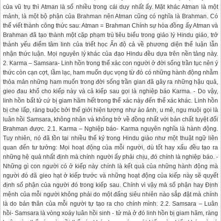
của vũ trụ thì Atman là số nhiều trong cái duy nhất ấy. Mặt khác Atman là một
mảnh, là một bộ phận của Brahman nên Atman cũng có nghĩa là Brahman. Có
thể viết thành công thức sau: Atman = Brahman Chính sự hòa đồng ấy Atman và
Brahman đã tạo thành một cặp phạm trù tiêu biểu trong giáo lý Hindu giáo, trở
thành yếu điểm tâm linh của triết học Ấn độ cả về phương diện thể luận lẫn
nhận thức luận. Mọi nguyên lý khác của đạo Hindu đều dựa trên nền tảng này.
2. Karma – Samsara- Linh hồn trong thể xác con người ở đời sống trần tục nên ý
thức còn cạn cợt, lầm lạc, ham muốn dục vọng từ đó có những hành động nhằm
thỏa mản những ham muốn trong đời sống trần gian đã gây ra những hậu quả,
gieo đau khổ cho kiếp này và cả kiếp sau gọi là nghiệp báo Karma. - Do vậy,
linh hồn bất tử cứ bị giam hãm hết trong thể xác này đến thể xác khác. Linh hồn
bị che lấp, ràng buộc bởi thế giới hiện tượng như ảo ảnh, u mê, ngu muội gọi là
luân hồi Samsara, không nhận và không trở về đồng nhất với bản chất tuyệt đối
Brahman được. 2.1. Karma – Nghiệp báo- Karma nguyên nghĩa là hành động.
Tuy nhiên, nó đã tồn tại nhiều thế kỷ trong Hindu giáo như một thuật ngữ liên
quan đến tư tưởng: Mọi hoạt động của mỗi người, dù tốt hay xấu đều tạo ra
những hệ quả nhất định mà chính người ấy phải chịu, đó chính là nghiệp báo. -
Những gì con người có ở kiếp này chính là kết quả của những hành động mà
người đó đã gieo hạt ở kiếp trước và những hoạt động của kiếp này sẽ quyết
định số phận của người đó trong kiếp sau. Chính vì vậy mà số phận hay Định
mệnh của mỗi người không phải do một đấng siêu nhiên nào sắp đặt mà chính
là do bản thân của mỗi người tự tạo ra cho chính mình. 2.2. Samsara – Luân
hồi- Samsara là vòng xoáy luân hồi sinh - tử mà ở đó linh hồn bị giam hãm, ràng