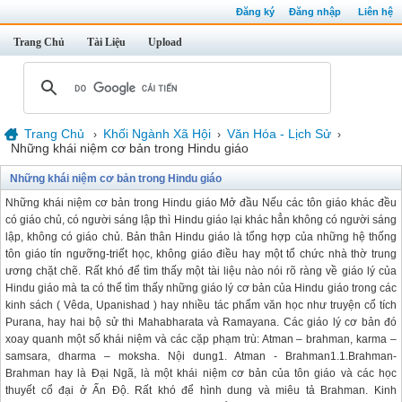
Đăng ký
Đăng nhập
Liên hệ
Trang Chủ
Tài Liệu
Upload
Trang Chủ
Khối Ngành Xã Hội
Văn Hóa - Lịch Sử
›
›
›
Những khái niệm cơ bản trong Hindu giáo
Những khái niệm cơ bản trong Hindu giáo
Những khái niệm cơ bản trong Hindu giáo Mở đầu Nếu các tôn giáo khác đều
có giáo chủ, có người sáng lập thì Hindu giáo lại khác hẳn không có người sáng
lập, không có giáo chủ. Bản thân Hindu giáo là tổng hợp của những hệ thống
tôn giáo tín ngưỡng-triết học, không giáo điều hay một tổ chức nhà thờ trung
ương chặt chẽ. Rất khó để tìm thấy một tài liệu nào nói rõ ràng về giáo lý của
Hindu giáo mà ta có thể tìm thấy những giáo lý cơ bản của Hindu giáo trong các
kinh sách ( Vêda, Upanishad ) hay nhiều tác phẩm văn học như truyện cổ tích
Purana, hay hai bộ sử thi Mahabharata và Ramayana. Các giáo lý cơ bản đó
xoay quanh một số khái niệm và các cặp phạm trù: Atman – brahman, karma –
samsara, dharma – moksha. Nội dung1. Atman - Brahman1.1.Brahman-
Brahman hay là Đại Ngã, là một khái niệm cơ bản của tôn giáo và các học
thuyết cổ đại ở Ấn Độ. Rất khó để hình dung và miêu tả Brahman. Kinh