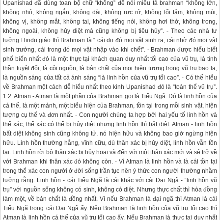
Upanishad đã dùng toan bộ chữ “không” để nói miêu tả brahman “không lớn,
không nhỏ, không ngắn, không dài, không rực rở, không tối tăm, không mùi,
không vị, không mắt, không tai, không tiếng nói, không hơi thở, không trong,
không ngoài, không hủy diệt mà cũng không bị tiêu hủy”. - Theo các nhà tư
tưởng Hindu giáo thì Brahman là “ cái do đó mọi vật sinh ra, cái nhờ đó mọi vật
sinh trưởng, cái trong đó mọi vật nhập vào khi chết”. - Brahman được hiểu biết
phổ biến nhất đó là một thực tại khách quan duy nhất tối cao của vũ trụ, là tinh
thần tuyệt đối, là cội nguồn, là bản chất của mọi hiện tượng trong vũ trụ bao la,
là nguồn sáng của tất cả ánh sáng “là linh hồn của vũ trụ tối cao”. - Có thể hiểu
về Brahman một cách dễ hiểu nhất theo kinh Upanishad đó là “toàn thể vũ trụ”.
1.2. Atman - Atman là một phần của Brahman gọi là Tiểu Ngã. Đó là linh hồn của
cá thể, là một mảnh, một biểu hiện của Brahman, tồn tại trong mỗi sinh vật, hiện
tượng cụ thể và đơn nhất. - Con người chúng ta hợp bởi hai yếu tố linh hồn và
thể xác, thể xác có thể bị hủy diệt nhưng linh hồn thì bất diệt. Atman - linh hồn
bất diệt không sinh cũng không tử, nó hiện hữu và không bao giờ ngừng hiện
hữu. Linh hồn thường hằng, vĩnh cữu, dù thân xác bị hủy diệt, linh hồn vẫn tồn
tại. Linh hồn rời bỏ thân xác bị hủy hoại và đến với một thân xác mới và sẻ trở về
với Brahman khi thân xác đó không còn. - Vì Atman là linh hồn và là cái tồn tại
trong thể xác con người ở đời sống trần tục nên ý thức con người thường nhầm
tưởng rằng: Linh hồn - cái Tiểu Ngã là cái khác với cái Đại Ngã - “linh hồn vũ
trụ” với nguồn sống không có sinh, không có diệt. Nhưng thực chất thì hòa đồng
làm một, về bản chất là đồng nhất. Vì nếu Brahman là đại ngã thì Atman là cái
Tiểu Ngã trong cái Đại Ngã ấy. Nếu Brahman là linh hồn của vũ trụ tối cao thì
Atman là linh hồn cá thể của vũ trụ tối cao ấy. Nếu Brahman là thực tại duy nhất