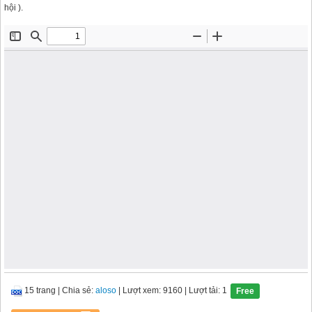
hội ).
15 trang
|
Chia sẻ:
aloso
| Lượt xem: 9160
| Lượt tải: 1
Free