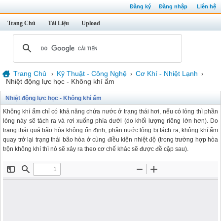
Đăng ký
Đăng nhập
Liên hệ
Trang Chủ
Tài Liệu
Upload
Trang Chủ
Kỹ Thuật - Công Nghệ
Cơ Khí - Nhiệt Lạnh
›
›
›
Nhiệt động lực học - Không khí ẩm
Nhiệt động lực học - Không khí ẩm
Không khí ẩm chỉ có khả năng chứa nước ở trạng thái hơi, nếu có lỏng thì phần
lỏng này sẽ tách ra và rơi xuống phía dưới (do khối lượng riêng lớn hơn). Do
trạng thái quá bão hòa không ổn định, phần nước lỏng bị tách ra, không khí ẩm
quay trở lại trạng thái bão hòa ở cùng điều kiện nhiệt độ (trong trường hợp hòa
trộn không khí thì nó sẽ xảy ra theo cơ chế khác sẽ được đề cập sau).