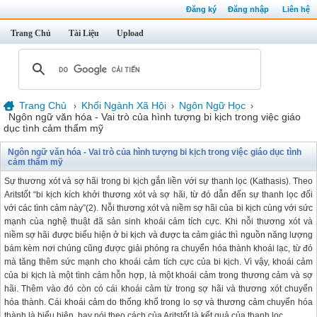
Đăng ký
Đăng nhập
Liên hệ
Trang Chủ
Tài Liệu
Upload
Trang Chủ
Khối Ngành Xã Hội
Ngôn Ngữ Học
›
›
›
Ngôn ngữ văn hóa - Vai trò của hình tượng bi kịch trong việc giáo
dục tình cảm thẩm mỹ
Ngôn ngữ văn hóa - Vai trò của hình tượng bi kịch trong việc giáo dục tình
cảm thẩm mỹ
Sự thương xót và sợ hãi trong bi kịch gắn liền với sự thanh lọc (Kathasis). Theo
Aritstốt “bi kịch kích khởi thương xót và sợ hãi, từ đó dẫn đến sự thanh lọc đối
với các tình cảm này”(2). Nỗi thương xót và niềm sợ hãi của bi kịch cùng với sức
mạnh của nghệ thuật đã sản sinh khoái cảm tích cực. Khi nỗi thương xót và
niềm sợ hãi được biểu hiện ở bi kịch và được ta cảm giác thì nguồn năng lượng
bám kèm nơi chúng cũng được giải phóng ra chuyển hóa thành khoái lạc, từ đó
mà tăng thêm sức mạnh cho khoái cảm tích cực của bi kịch. Vì vậy, khoái cảm
của bi kịch là một tình cảm hỗn hợp, là một khoái cảm trong thương cảm và sợ
hãi. Thêm vào đó còn có cái khoái cảm từ trong sợ hãi và thương xót chuyển
hóa thành. Cái khoái cảm do thống khổ trong lo sợ và thương cảm chuyển hóa
thành là biểu hiện, hay nói theo cách của Aritstốt là kết quả của thanh lọc