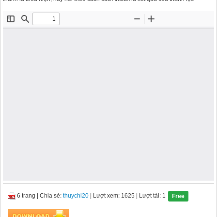
6 trang
|
Chia sẻ:
thuychi20
| Lượt xem: 1625
| Lượt tải: 1
Free