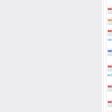
văn
khố