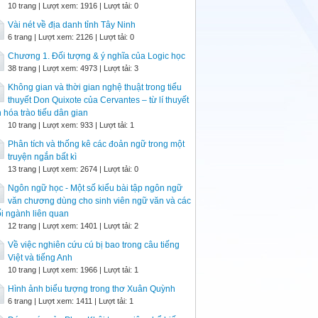
10 trang | Lượt xem: 1916 | Lượt tải: 0
Vài nét về địa danh tỉnh Tây Ninh
6 trang | Lượt xem: 2126 | Lượt tải: 0
Chương 1. Đối tượng & ý nghĩa của Logic học
38 trang | Lượt xem: 4973 | Lượt tải: 3
Không gian và thời gian nghệ thuật trong tiểu
thuyết Don Quixote của Cervantes – từ lí thuyết
 hóa trào tiếu dân gian
10 trang | Lượt xem: 933 | Lượt tải: 1
Phân tích và thống kê các đoản ngữ trong một
truyện ngắn bất kì
13 trang | Lượt xem: 2674 | Lượt tải: 0
Ngôn ngữ học - Một số kiểu bài tập ngôn ngữ
văn chương dùng cho sinh viên ngữ văn và các
i ngành liên quan
12 trang | Lượt xem: 1401 | Lượt tải: 2
Về việc nghiên cứu cú bị bao trong câu tiếng
Việt và tiếng Anh
10 trang | Lượt xem: 1966 | Lượt tải: 1
Hình ảnh biểu tượng trong thơ Xuân Quỳnh
6 trang | Lượt xem: 1411 | Lượt tải: 1