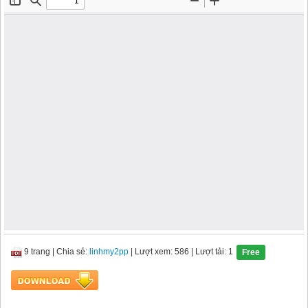
9 trang
|
Chia sẻ:
linhmy2pp
| Lượt xem: 586
| Lượt tải: 1
Free