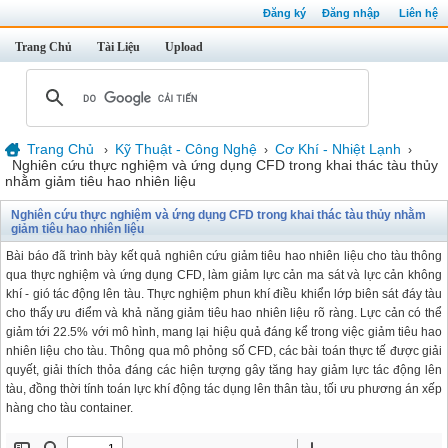
Đăng ký
Đăng nhập
Liên hệ
Trang Chủ
Tài Liệu
Upload
Trang Chủ
Kỹ Thuật - Công Nghệ
Cơ Khí - Nhiệt Lạnh
›
›
›
Nghiên cứu thực nghiệm và ứng dụng CFD trong khai thác tàu thủy
nhằm giảm tiêu hao nhiên liệu
Nghiên cứu thực nghiệm và ứng dụng CFD trong khai thác tàu thủy nhằm
giảm tiêu hao nhiên liệu
Bài báo đã trình bày kết quả nghiên cứu giảm tiêu hao nhiên liệu cho tàu thông
qua thực nghiệm và ứng dụng CFD, làm giảm lực cản ma sát và lực cản không
khí - gió tác động lên tàu. Thực nghiệm phun khí điều khiển lớp biên sát đáy tàu
cho thấy ưu điểm và khả năng giảm tiêu hao nhiên liệu rõ ràng. Lực cản có thể
giảm tới 22.5% với mô hình, mang lại hiệu quả đáng kể trong việc giảm tiêu hao
nhiên liệu cho tàu. Thông qua mô phỏng số CFD, các bài toán thực tế được giải
quyết, giải thích thỏa đáng các hiện tượng gây tăng hay giảm lực tác động lên
tàu, đồng thời tính toán lực khí động tác dụng lên thân tàu, tối ưu phương án xếp
hàng cho tàu container.