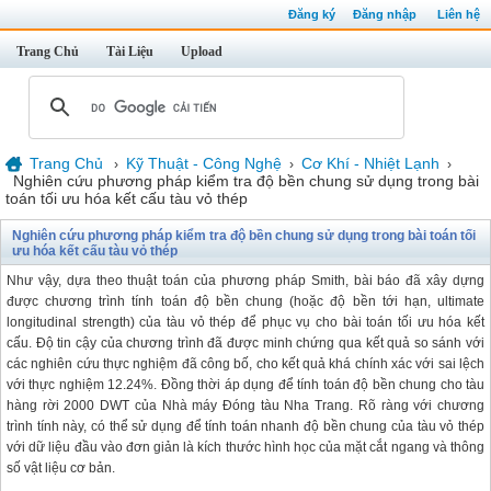
Đăng ký
Đăng nhập
Liên hệ
Trang Chủ
Tài Liệu
Upload
Trang Chủ
Kỹ Thuật - Công Nghệ
Cơ Khí - Nhiệt Lạnh
›
›
›
Nghiên cứu phương pháp kiểm tra độ bền chung sử dụng trong bài
toán tối ưu hóa kết cấu tàu vỏ thép
Nghiên cứu phương pháp kiểm tra độ bền chung sử dụng trong bài toán tối
ưu hóa kết cấu tàu vỏ thép
Như vậy, dựa theo thuật toán của phương pháp Smith, bài báo đã xây dựng
được chương trình tính toán độ bền chung (hoặc độ bền tới hạn, ultimate
longitudinal strength) của tàu vỏ thép để phục vụ cho bài toán tối ưu hóa kết
cấu. Độ tin cậy của chương trình đã được minh chứng qua kết quả so sánh với
các nghiên cứu thực nghiệm đã công bố, cho kết quả khá chính xác với sai lệch
với thực nghiệm 12.24%. Đồng thời áp dụng để tính toán độ bền chung cho tàu
hàng rời 2000 DWT của Nhà máy Đóng tàu Nha Trang. Rõ ràng với chương
trình tính này, có thể sử dụng để tính toán nhanh độ bền chung của tàu vỏ thép
với dữ liệu đầu vào đơn giản là kích thước hình học của mặt cắt ngang và thông
số vật liệu cơ bản.