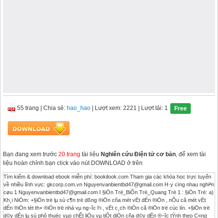
55 trang
|
Chia sẻ:
hao_hao
| Lượt xem: 2221
| Lượt tải: 1
Free
Bạn đang xem trước
20 trang
tài liệu
Nghiên cứu Điện tử cơ bản
, để xem tài
liệu hoàn chỉnh bạn click vào nút DOWNLOAD ở trên
Tìm kiếm & download ebook miễn phí: bookilook.com Tham gia các khóa học trực tuyến
về nhiều lĩnh vực: gkcorp.com.vn
Nguyenvanbientbd47@gmail.com
H·y cïng nhau nghiªn
cøu 1
Nguyenvanbientbd47@gmail.com
I §iÖn Trë_BiÕn Trë_Quang Trë 1 : §iÖn Trë: a)
Kh¸i NiÖm: +§iÖn trë lµ sù c¶n trë dßng ®iÖn cña mét vËt dÉn ®iÖn , nÕu cã mét vËt
dÉn ®iÖn tèt th× ®iÖn trë nhá vµ ng−îc l¹i , vËt c¸ch ®iÖn cã ®iÖn trë cùc lín. +§iÖn trë
d©y dÉn lµ sù phô thuéc vµo chÊt liÖu vµ tiÕt diÖn cña d©y dÉn ®−îc tÝnh theo C«ng