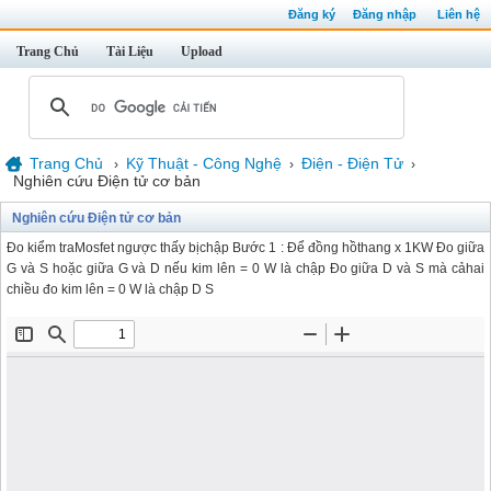
Đăng ký
Đăng nhập
Liên hệ
Trang Chủ
Tài Liệu
Upload
Trang Chủ
Kỹ Thuật - Công Nghệ
Điện - Điện Tử
›
›
›
Nghiên cứu Điện tử cơ bản
Nghiên cứu Điện tử cơ bản
Đo kiểm traMosfet ngược thấy bịchập Bước 1 : Để đồng hồthang x 1KW Đo giữa
G và S hoặc giữa G và D nếu kim lên = 0 W là chập Đo giữa D và S mà cảhai
chiều đo kim lên = 0 W là chập D S