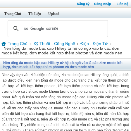
Đăng ký
Đăng nhập
Liên hệ
Trang Chủ
Tài Liệu
Upload
Trang Chủ
Kỹ Thuật - Công Nghệ
Điện - Điện Tử
›
›
›
Nén tổng đa mode bậc cao Hillery từ hệ có ngõ vào là các đơn
mode kết hợp, đơn mode kết hợp thêm photon và đơn mode nén
Nén tổng đa mode bậc cao Hillery từ hệ có ngõ vào là các đơn mode kết
hợp, đơn mode kết hợp thêm photon và đơn mode nén
Như vậy dựa vào điều kiện nén tổng đa mode bậc cao Hillery tổng quát, ta thiết
lập được điều kiện nén tổng đa mode cho các trạng thái kết hợp thêm photon,
kết hợp và kết hợp thêm photon, kết hợp thêm photon và nén kết hợp trong
trường hợp cụ thể: các mode không tương quan, ở cùng một trạng thái thì giống
nhau. Kết quả khảo sát nén tổng đa mode bậc cao Hillery của các photon kết
hợp, kết hợp thêm photon và nén kết hợp ở ngõ vào bằng phương pháp tính số
và đồ thị cho thấy nén tổng đa mode bậc cao Hillery phụ thuộc chặt chẽ vào
biên độ kết hợp của trạng thái kết hợp rq, biên độ nén s, biên độ nén kết hợp
của trạng thái kết hợp rj, biên độ kết hợp rS của mode cˆS và các pha tương ứng
của chúng. Tuy nhiên trong quá trình khảo sát ta vẫn rút ra được một số kết quả
cụ thể như: (i) Tham số thêm photon m càng lớn thì mức độ nén tổng đạt cực đại