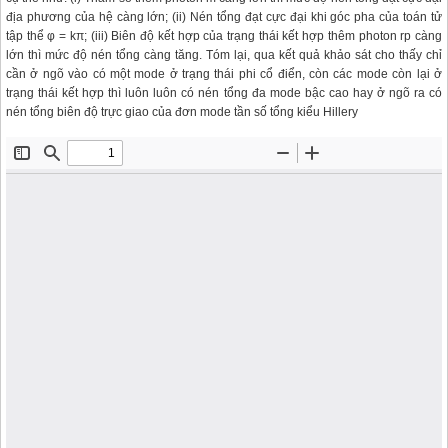
địa phương của hệ càng lớn; (ii) Nén tổng đạt cực đại khi góc pha của toán tử
tập thể φ = kπ; (iii) Biên độ kết hợp của trạng thái kết hợp thêm photon rp càng
lớn thì mức độ nén tổng càng tăng. Tóm lại, qua kết quả khảo sát cho thấy chỉ
cần ở ngõ vào có một mode ở trạng thái phi cổ điển, còn các mode còn lại ở
trạng thái kết hợp thì luôn luôn có nén tổng đa mode bậc cao hay ở ngõ ra có
nén tổng biên độ trực giao của đơn mode tần số tổng kiểu Hillery