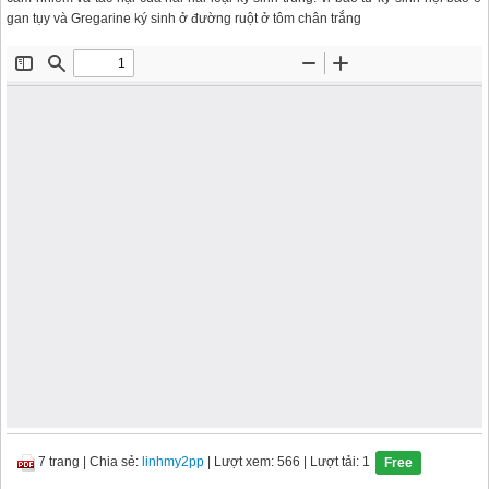
gan tụy và Gregarine ký sinh ở đường ruột ở tôm chân trắng
7 trang
|
Chia sẻ:
linhmy2pp
| Lượt xem: 566
| Lượt tải: 1
Free