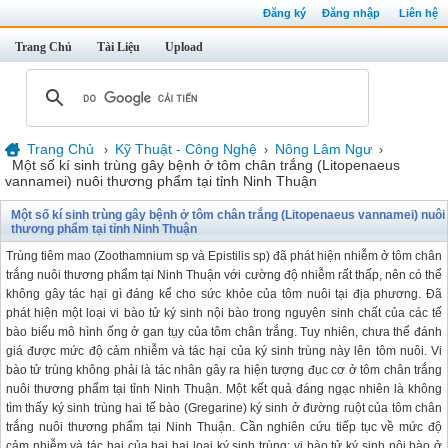
Đăng ký
Đăng nhập
Liên hệ
Trang Chủ
Tài Liệu
Upload
Trang Chủ
Kỹ Thuật - Công Nghệ
Nông Lâm Ngư
›
›
›
Một số kí sinh trùng gây bệnh ở tôm chân trắng (Litopenaeus
vannamei) nuôi thương phẩm tại tỉnh Ninh Thuận
Một số kí sinh trùng gây bệnh ở tôm chân trắng (Litopenaeus vannamei) nuôi
thương phẩm tại tỉnh Ninh Thuận
Trùng tiêm mao (Zoothamnium sp và Epistilis sp) đã phát hiện nhiễm ở tôm chân
trắng nuôi thương phẩm tại Ninh Thuận với cường độ nhiễm rất thấp, nên có thể
không gây tác hại gì đáng kể cho sức khỏe của tôm nuôi tại địa phương. Đã
phát hiện một loại vi bào tử ký sinh nội bào trong nguyên sinh chất của các tế
bào biểu mô hình ống ở gan tụy của tôm chân trắng. Tuy nhiên, chưa thể đánh
giá được mức độ cảm nhiễm và tác hại của ký sinh trùng này lên tôm nuôi. Vi
bào tử trùng không phải là tác nhân gây ra hiện tượng đục cơ ở tôm chân trắng
nuôi thương phẩm tại tỉnh Ninh Thuận. Một kết quả đáng ngạc nhiên là không
tìm thấy ký sinh trùng hai tế bào (Gregarine) ký sinh ở đường ruột của tôm chân
trắng nuôi thương phẩm tại Ninh Thuận. Cần nghiên cứu tiếp tục về mức độ
cảm nhiễm và tác hại của hai hai loại ký sinh trùng: vi bào tử ký sinh nội bào ở