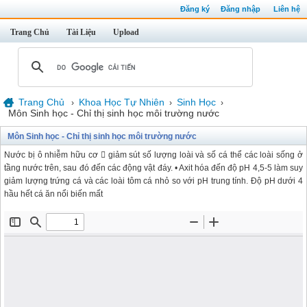
Đăng ký
Đăng nhập
Liên hệ
Trang Chủ
Tài Liệu
Upload
Trang Chủ
Khoa Học Tự Nhiên
Sinh Học
›
›
›
Môn Sinh học - Chỉ thị sinh học môi trường nước
Môn Sinh học - Chỉ thị sinh học môi trường nước
Nước bị ô nhiễm hữu cơ  giảm sút số lượng loài và số cá thể các loài sống ở
tầng nước trên, sau đó đến các động vật đáy. • Axit hóa đến độ pH 4,5-5 làm suy
giảm lượng trứng cá và các loài tôm cá nhỏ so với pH trung tính. Độ pH dưới 4
hầu hết cá ăn nổi biến mất