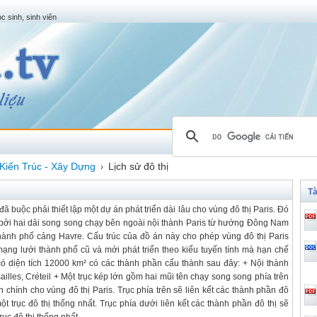
c sinh, sinh viên
Kiến Trúc - Xây Dựng
Lịch sử đô thị
›
Tà
 buộc phải thiết lập một dự án phát triển dài lâu cho vùng đô thị Paris. Đó
nh bởi hai dải song song chạy bên ngoài nội thành Paris từ hướng Đông Nam
thành phố cảng Havre. Cấu trúc của đồ án này cho phép vùng đô thị Paris
mạng lưới thành phố cũ và mới phát triển theo kiểu tuyến tính mà hạn chế
 có diện tích 12000 km² có các thành phần cấu thành sau đây: + Nội thành
ailles, Créteil + Một trục kép lớn gồm hai mũi tên chạy song song phía trên
n chính cho vùng đô thị Paris. Trục phía trên sẽ liên kết các thành phần đô
ột trục đô thị thống nhất. Trục phía dưới liên kết các thành phần đô thị sẽ