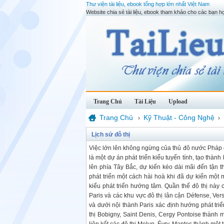
Thư viện tài liệu, ebook tổng hợp lớn nhất Việt Nam
Website chia sẻ tài liệu, ebook tham khảo cho các bạn họ
Trang Chủ
Tài Liệu
Upload
Trang Chủ
Kỹ Thuật - Công Nghệ
›
›
Lịch sử đô thị
Việc lớn lên không ngừng của thủ đô nước Pháp đã
là một dự án phát triển kiểu tuyến tính, tạo thà
lên phía Tây Bắc, dự kiến kéo dài mãi đến tận 
phát triển một cách hài hoà khi đã dự kiến một 
kiểu phát triển hướng tâm. Quần thể đô thị này
Paris và các khu vực đô thị lân cận Défense, Vers
và dưới nội thành Paris xác định hướng phát triể
thị Bobigny, Saint Denis, Cergy Pontoise thành m