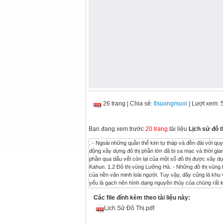
26 trang
|
Chia sẻ:
tlsuongmuoi
| Lượt xem: 
Bạn đang xem trước
20 trang
tài liệu
Lịch sử đô t
. - Ngoài những quần thể kim tự tháp và đền đài với quy mô lớn được xây dựng bằng đá còn tồn tại được đến nay, các kết quả của hoạt động xây dựng đô thị phần lớn đã bị sa mạc và thời gian làm mất đi. Những hình thức của đô thị lúc bấy giờ chỉ có thể hình dung được một phần qua dấu vết còn lại của một số đô thị được xây dựng để tập trung nô lệ phục vụ cho việc xây dựng kim tự tháp. Đô thị tiêu biểu: Gizeh, Kahun. 1.2 Đô thị vùng Lưỡng Hà. - Những đô thị vùng Luỡng Hà và Tây Á là những bằng chứng sống động đánh dấu giai đoạn đầu tiên của nền văn minh loài người. Tuy vậy, đây cũng là khu vực thường xuyên bị chiến tranh tàn phá. Thêm vào đó, với vật liệu xây dựng chủ yếu là gạch nên hình dạng nguyên thủy của chúng rất khó xác định qua sự tàn phá củ thời gian. - Những đô thị Lưỡng Hà ban đầu mang tính chất trung tâm hành chính và tôn giáo của công xã nông thôn, sau đó mới trở thành các trung tâm thương mại trên cơ sở phát triển thủ công nghiệp và thương mại. Các thành phố được xây trên những bệ cao nhân tạo để tránh lũ lụt. Các công trình chủ chốt của thành phố được xây dưng với quy mô cao, rộng. Tường thành có tính chất phòng ngự rất mạnh. Tôn giáo và thuật xem sao rất được chú trọng và thể hiện ở việc xây các công trình tôn giáo to lớn. Hệ thống đường khá hoàn thiện, nhiều khi được lát đá và hệ thống thiết bị kỹ thuật cấp, thoát nước tương đối được chú trọng. Đô thị tiêu biểu: Khorsabad, Babylon, Persepolis. 1.3 Đô thị Hy Lạp cổ đại. - Trong thời kỳ đầu, nền văn minh Hy Lạp bắt đầu tại các đảo trong vùng biển Địa Trung Hải với nền văn minh của đảo Crete chiếm địa vị chủ đạo. Như chiếc cầu nối giữa hai thế giới Đông-Tây, Crete với thủ phủ Knossos, đã truyền bá nền văn minh và trao đổi hàng hóa đi khắp khu vực. Vào những năm 1400 TCN, nền văn minh tại Crete bắt đầu suy thoái và nhường bước cho những nền văn minh mới nổi lên ở trên đất liền với các đô thị tiêu biểu như Tyrins, Mycenae. - Từ thế kỷ thứ VIII-VI TCN, sau khi thiết lập nền Cộng hoà quý tộc và chế độ Dân chủ chủ nô, một loạt các đô thị đã phát triển hoặc mới xuất hiện. Ngoài những thành phố lớn tại chính quốc như Athens và Sparta, đế quốc Hy Lạp cổ đại bấy giờ còn có nhiều đô thị nằm ở nhiều vùng khắp Nam Âu, Tây Á và Bắc Phi. - Các thành phần của đô thị Hy Lạp cổ đại: + Agora: là trung tâm chính trị, hành chính và thương mại của thành phố Hy Lạp cổ đại bao gồm: quảng trường chợ, các cửa hàng, nơi sinh hoạt văn hoá công cộng… Agora thường có hình dáng hình học và được bao quanh bởi những hàng cột thức. Agora có xuất xứ từ Hy Lạp và sau này ảnh hưởng khá lớn đến sự hình thành các Forum thời kỳ La Mã. + Acropole: là trung tâm tôn giáo, tín ngưỡng của đô thị với các đền thờ gắn bó với các hoạt động nghi lễ của người dân đồng thời là lớp thành phòng vệ cuối cùng. Acrople thường chiếm lĩnh các địa thế cao, những khu đất trội lên khỏi thành phố, gắn bó với khung cảnh thiên nhiên, tạo nên các điểm nhìn đẹp. - Hình thái học đô thị Hy Lạp cổ đại: + Kiểu bố cục tự do: thường xuất hiện ở các đô thị thời kỳ đầu với Acrople và Agora là những hạt nhân tổ hợp chính. Các thành phần khác của đô thị tập trung xung quanh hai trung tâm này và tổ chức phù hợp với điều kiện địa hình. + Kiểu ô cờ (Gridion): đô thị được tổ chức theo lý thuyết về xây dưng đô thị của kiến trúc sư và nhà quy hoạch Hypodamos. Ông chủ trương một mặt bằng đô thị phải được suy nghĩ như là một bản thiết kế dành cho người dân, chức năng sử dụng của nhà và không gian công cộng cần được chú ý trong quy hoạch đường phố. Đô thị tiêu biểu: Athens, Tyrins, Millet. 1.4 Đô thị La Mã cổ đại. - Hoạt động xây dựng đô thị La Mã cổ đại bắt đầu từ sự phát triển dần dần của thành Rome theo lịch sử phát triển của đế chế La Mã. Vào thời kỳ đầu, các điểm dân cư cũng như những đô thị La Mã chịu ảnh hưởng của nền văn hoá Etruria bản địa và văn hoá Hy Lạp cổ đại. Tập quán xây dựng đô thị của người Etruria được mô tả như sau: "Những bậc trưởng lão đã cho trâu cày một vòng tròn, vẽ ra vòng tròn đó để làm vườn hoa, rồi chia khu đất thành phố ra làm bốn phần, con đường hướng Bắc-Na
Các file đính kèm theo tài liệu này:
Lịch Sử Đô Thị.pdf