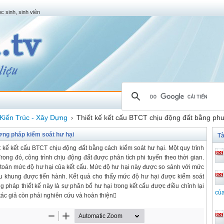
c sinh, sinh viên
Kiến Trúc - Xây Dựng
Thiết kế kết cấu BTCT chịu động đất bằng ph
›
ơng pháp kiểm soát hư hại
Tà
 kế kết cấu BTCT chịu động đất bằng cách kiểm soát hư hại. Một quy trình
ong đó, công trình chịu động đất được phân tích phi tuyến theo thời gian.
 toán mức độ hư hại của kết cấu. Mức độ hư hại này được so sánh với mức
ấu khung được tiến hành. Kết quả cho thấy mức độ hư hại được kiểm soát
g pháp thiết kế này là sự phân bố hư hại trong kết cấu được điều chỉnh lại
của
tác giả còn phải nghiên cứu và hoàn thiện