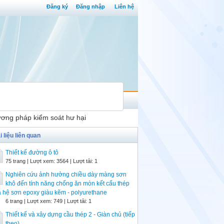
Đăng ký
Đăng nhập
Liên hệ
ương pháp kiểm soát hư hại
i liệu liên quan
Thiết kế đường ô tô
75 trang | Lượt xem: 3564 | Lượt tải: 1
Nghiên cứu ảnh hưởng chiều dày màng sơn
khô đến tính năng chống ăn mòn kết cấu thép
 hệ sơn epoxy giàu kẽm - polyurethane
6 trang | Lượt xem: 749 | Lượt tải: 1
Thiết kế và xây dựng cầu thép 2 - Giàn chủ (tiếp
theo)