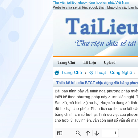
Thư viện tài liệu, ebook tổng hợp lớn nhất Việt Nam
Website chia sẻ tài liệu, ebook tham khảo cho các bạn họ
Trang Chủ
Tài Liệu
Upload
Trang Chủ
Kỹ Thuật - Công Nghệ
›
›
Thiết kế kết cấu BTCT chịu động đất bằng phư
Bài báo trình bày và minh họa phương pháp thiết
thiết kế theo phương pháp này được kiến nghị. Tr
Sau đó, mô hình độ hư hại được áp dụng để tính
độ hư hại cho phép. Phân tích cụ thể cho kết c
bằng chính chỉ số hư hại. Tính ưu việt của phươn
cho hợp lý. Tuy nhiên, vẫn còn một số vấn đề mà 