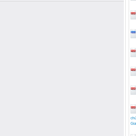
chứ
Gi