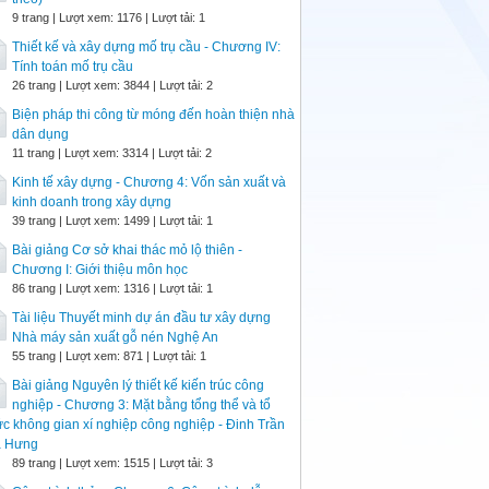
9 trang | Lượt xem: 1176 | Lượt tải: 1
Thiết kế và xây dựng mố trụ cầu - Chương IV:
Tính toán mố trụ cầu
26 trang | Lượt xem: 3844 | Lượt tải: 2
Biện pháp thi công từ móng đến hoàn thiện nhà
dân dụng
11 trang | Lượt xem: 3314 | Lượt tải: 2
Kinh tế xây dựng - Chương 4: Vốn sản xuất và
kinh doanh trong xây dựng
39 trang | Lượt xem: 1499 | Lượt tải: 1
Bài giảng Cơ sở khai thác mỏ lộ thiên -
Chương I: Giới thiệu môn học
86 trang | Lượt xem: 1316 | Lượt tải: 1
Tài liệu Thuyết minh dự án đầu tư xây dựng
Nhà máy sản xuất gỗ nén Nghệ An
55 trang | Lượt xem: 871 | Lượt tải: 1
Bài giảng Nguyên lý thiết kế kiến trúc công
nghiệp - Chương 3: Mặt bằng tổng thể và tổ
c không gian xí nghiệp công nghiệp - Đinh Trần
a Hưng
89 trang | Lượt xem: 1515 | Lượt tải: 3