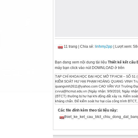
11 trang
|
Chia sẻ:
linhmy2pp
| Lượt xem: 58
Bạn đang xem nội dung tài liệu
Thiết kế kết cấu
máy bạn click vào nút DOWNLOAD ở trên
TẠP CHÍ KHOA HỌC ĐẠI HỌC MỞ TP.HCM – SỐ 51 
KIỂM SOÁT HƯ HẠI PHẠM HOÀNG QUANG VINH Trường 
quangvinh2611@yahoo.com
CAO VĂN VUI Trường Đại 
cvvui@hcmut.edu.vn
(Ngày nhận: 9/9/2016; Ngày nhận lại: 04/11/16; Ngày duyệt đăng: 14/11/2016) TÓM TẮT Kết cấu bê tông cốt thép (BTCT) thường bị hư hại khi động đất xảy ra. Kiểm soát hư hại trong thiết kế công trình chịu động đất là một cách tiếp cận mới trong thiết kế kháng chấn. Để kiểm soát hư hại của công trình BTCT, chỉ số hư hại (damage index) có giá trị từ 0 (không hư) đến 1 (sập) được sử dụng cho việc định lượng mức độ hư hại của loại kết cấu này. Trong bài báo này, sơ đồ thiết kế kết cấu BTCT bằng phương pháp kiểm soát hư hại thông qua chỉ số hư hại được kiến nghị và một ví dụ được trình bày. Kết quả cho thấy tính ưu việt của phương pháp thiết kế vì mức độ hư hại được kiểm soát bằng chính chỉ số hư hại và sự phân bố hư hại trong kết cấu. Tuy nhiên, vẫn còn một số vấn đề mà tác giả còn phải nghiên cứu và hoàn thiện. Từ khóa: Kiểm soát hư hại; động đất; khung BTCT; chỉ số phá hoại. Seismic design of reinforced concrete structures with damage control ABSTRACT Reinforced concrete (RC) structures often suffer damage when subjected to earthquakes. Seismic design RC structures with damage control can be an appropriate method. To control the damage of structures, the damage index, which varies from 0 (no damage) to 1 (collapse), is used to quantify the damage levels. In this paper, a procedure of the seismic design of RC structures with damage control is proposed and a case study is presented. This design method shows its advantages as the damage of structures is controlled by the damage index and the distribution of damage in structures. However, further study is needed to improve the method. Keywords: Damage control; Earthquake; RC frame; Damage index. 1. Giới thiệu Khi động đất xảy ra, công trình thường chịu những mức độ hư hại khác nhau. Trong thiết kế công trình chịu động đất, mức độ hư hại này được khống chế bằng một số tiêu chí khác nhau. Các tiêu chuẩn hiện hành như UBC (1997), IBC (2003), Eurocode 8 (2004) sử dụng tiêu chí độ lệch tầng (story drift) để đánh giá mức độ hư hỏng là chưa đầy đủ (Nguyễn Hồng Hà, Nguyễn Hồng Hải, Vũ Xuân Thương, 2013). Mặt khác, dùng phương pháp phân tích đàn hồi đi đôi với việc sử dụng một hệ số giảm (hệ số R trong UBC, IBC; hệ số ứng xử q trong Eurocode 8) áp dụng cho toàn hệ kết cấu tổng thể là khó có thể phản ánh một cách đáng tin cậy ứng xử của công trình trong giai đoạn đàn dẻo, đặc biệt là đối với hệ kết cấu gồm nhiều dạng (khung lẫn vách) hoặc sử dụng vật liệu khác nhau (bê tông lẫn thép) (Nguyễn Hồng Hà, Nguyễn Hồng Hải, Vũ Xuân Thương, 2013). Hơn nữa, bên cạnh việc đưa ra các hạn chế như chiều cao hay tính đều đặn, các tiêu chuẩn nói trên không có điều khoản thích hợp cho nhiều dạng kết cấu (ví dụ kết cấu có tầng cứng) hoặc áp dụng các giải pháp kỹ thuật tiên tiến. Do đó, việc áp dụng các tiêu chuẩn hiện hành trong thiết kế kháng chấn còn bộc lộ những hạn chế (Recommendations for the Seismic Design of High-rise Buildings, CTBUH, 2008) (Outrigger Design for 
Các file đính kèm theo tài liệu này:
thiet_ke_ket_cau_btct_chiu_dong_dat_ba