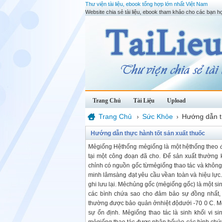
Thư viện tài liệu, ebook tổng hợp lớn nhất Việt Nam
Website chia sẻ tài liệu, ebook tham khảo cho các bạn họ
Trang Chủ
Tài Liệu
Upload
Trang Chủ
Sức Khỏe
Hướng dẫn t
›
›
Hướng dẫn thực hành tốt sản xuất thuốc
Mẻgiống Hệthống mẻgiống là một hệthống theo đ
tại một công đoạn đã cho. Để sản xuất thường
chỉnh có nguồn gốc từmẻgiống thao tác và khôn
minh lâmsàng đạt yêu cầu vềan toàn và hiệu lực.
ghi lưu lại. Mẻchủng gốc (mẻgiống gốc) là một s
các bình chứa sao cho đảm bảo sự đồng nhất,
thường được bảo quản ởnhiệt độdưới -70 0 C. M
sự ổn định. Mẻgiống thao tác là sinh khối vi 