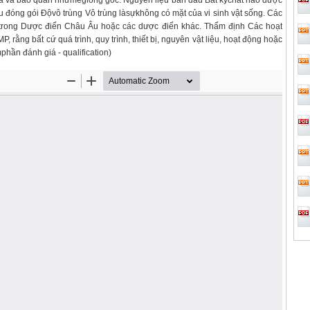
a và bảo quản nhưmẻgiống gốc. Nguyên liệu ban đầu Bất kỳchất nào được
u đóng gói Độvô trùng Vô trùng làsựkhông có mặt của vi sinh vật sống. Các
 trong Dược điển Châu Âu hoặc các dược điển khác. Thẩm định Các hoạt
rằng bất cứ quá trình, quy trình, thiết bị, nguyên vật liệu, hoạt động hoặc
hần đánh giá - qualification)