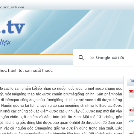
c sinh, sinh viên
hực hành tốt sản xuất thuốc
Tà
ó các lô sản phẩm kếtiếp nhau có nguồn gốc từcùng một mẻcó chủng gốc
 kỳ, một mẻgiống thao tác được chuẩn bịtừmẻgiống chính. Sản phẩmhoàn
g đi thêmqua công đoạn nào từmẻgiống chính so với vaccin đã được chứng
 Nguồn gốc và lai lịch chuyển giao của mẻgiống chính và lô thao tác được
inh khối các chủng có đặc điểm được xác định đầy đủ, được nạp một lần vào
 ngăn chặn sựô nhiễm và đảm bảo tính ổn định. Một mẻ 131 chủng gốc
việ
ột mẻchủng gốc đông khô được bảo quản ởnhiệt độ được biết để đảm bảo
sinh vật có nguồn gốc từmẻgiống gốc và dựkiến dùng trong sản xuất. Các