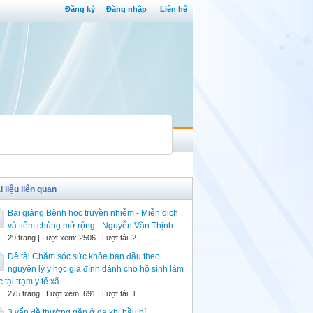
Đăng ký
Đăng nhập
Liên hệ
i liệu liên quan
Bài giảng Bệnh học truyền nhiễm - Miễn dịch
và tiêm chủng mở rộng - Nguyễn Văn Thịnh
29 trang | Lượt xem: 2506 | Lượt tải: 2
Đề tài Chăm sóc sức khỏe ban đầu theo
nguyên lý y học gia đình dành cho hộ sinh làm
c tại trạm y tế xã
275 trang | Lượt xem: 691 | Lượt tải: 1
3 vấn đề thường gặp ở da khi bầu bí