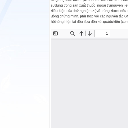
mẻgiống thao tác được phân bổvào các bình chứ
sửdụng trong sản xuất thuốc, ngoại trừnguyên liệ
điều kiện của thử nghiệm độvô trùng được nêu
động chứng minh, phù hợp với các nguyên tắc GMP, 
hệthống hiện tại đều đưa đến kết quảdựkiến (xemp