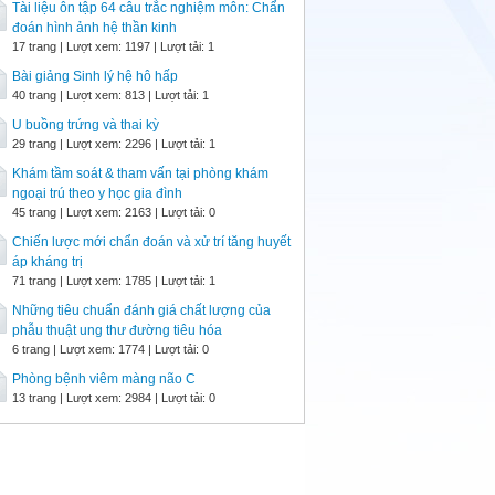
Tài liệu ôn tập 64 câu trắc nghiệm môn: Chẩn
đoán hình ảnh hệ thần kinh
17 trang | Lượt xem: 1197 | Lượt tải: 1
Bài giảng Sinh lý hệ hô hấp
40 trang | Lượt xem: 813 | Lượt tải: 1
U buồng trứng và thai kỳ
29 trang | Lượt xem: 2296 | Lượt tải: 1
Khám tầm soát & tham vấn tại phòng khám
ngoại trú theo y học gia đình
45 trang | Lượt xem: 2163 | Lượt tải: 0
Chiến lược mới chẩn đoán và xử trí tăng huyết
áp kháng trị
71 trang | Lượt xem: 1785 | Lượt tải: 1
Những tiêu chuẩn đánh giá chất lượng của
phẫu thuật ung thư đường tiêu hóa
6 trang | Lượt xem: 1774 | Lượt tải: 0
Phòng bệnh viêm màng não C
13 trang | Lượt xem: 2984 | Lượt tải: 0