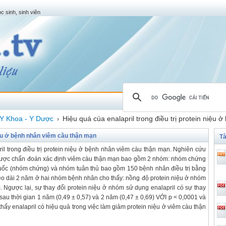
c sinh, sinh viên
Y Khoa - Y Dược
Hiệu quá cúa enalapril trong điều trị protein niệu
›
niệu ở bệnh nhân viêm cầu thận mạn
Tà
l trong điều trị protein niệu ở bệnh nhân viêm càu thận mạn. Nghiên cứu
 được chẩn đoán xác định viêm càu thận mạn bao gồm 2 nhóm: nhóm chứng
ốc (nhóm chứng) và nhóm tuân thủ bao gồm 150 bệnh nhân điều trị bằng
kéo dài 2 năm ở hai nhóm bệnh nhân cho thấy: nồng độ protein niệu ở nhóm
 Ngược lại, sự thay đổi protein niệu ở nhóm sử dụng enalapril có sự thay
à sau thời gian 1 năm (0,49 ± 0,57) và 2 năm (0,47 ± 0,69) VỚI p < 0,0001 và
thấy enalapril có hiệu quả trong việc làm giảm protein niệu ở viêm càu thận