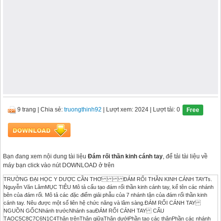
9 trang
|
Chia sẻ:
truongthinh92
| Lượt xem: 2024
| Lượt tải: 0
Free
Bạn đang xem nội dung tài liệu
Đám rối thần kinh cánh tay
, để tải tài liệu về
máy bạn click vào nút DOWNLOAD ở trên
TRƯỜNG ĐẠI HỌC Y DƯỢC CẦN THƠ ĐÁM RỐI THẦN KINH CÁNH TAYTs.
Nguyễn Văn LâmMỤC TIÊU Mô tả cấu tạo đám rối thần kinh cánh tay, kể tên các nhánh
bên của đám rối. Mô tả các đặc điểm giải phẫu của 7 nhánh tận của đám rối thần kinh
cánh tay. Nêu được một số liên hệ chức năng và lâm sàng.ĐÁM RỐI CÁNH TAY
NGUỒN GỐCNhánh trướcNhánh sauĐÁM RỐI CÁNH TAY CẤU
TẠOC5C8C7C6N1C4Thân trênThân giữaThân dướiPhần tạo các thânPhần các nhánh