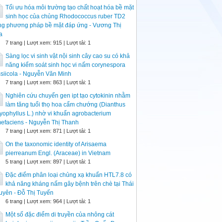
Tối ưu hóa môi trường tạo chất hoạt hóa bề mặt
sinh học của chủng Rhodococcus ruber TD2
ng phương pháp bề mặt đáp ứng - Vương Thị
a
7 trang | Lượt xem: 915 | Lượt tải: 1
Sàng lọc vi sinh vật nội sinh cây cao su có khả
năng kiểm soát sinh học vi nấm corynespora
siicola - Nguyễn Văn Minh
7 trang | Lượt xem: 863 | Lượt tải: 1
Nghiên cứu chuyển gen ipt tạo cytokinin nhằm
làm tăng tuổi thọ hoa cẩm chướng (Dianthus
yophyllus L.) nhờ vi khuẩn agrobacterium
efaciens - Nguyễn Thị Thanh
7 trang | Lượt xem: 871 | Lượt tải: 1
On the taxonomic identity of Arisaema
pierreanum Engl. (Araceae) in Vietnam
5 trang | Lượt xem: 897 | Lượt tải: 1
Đặc điểm phân loại chủng xạ khuẩn HTL7.8 có
khả năng kháng nấm gây bệnh trên chè tại Thái
yên - Đỗ Thị Tuyến
6 trang | Lượt xem: 964 | Lượt tải: 1
Một số đặc điểm di truyền của nhông cát