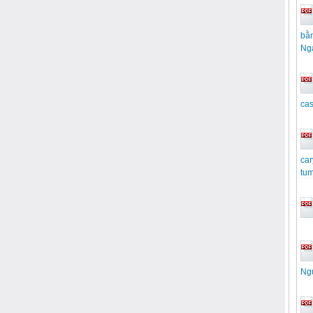
bằ
Ng
cas
car
tum
Ngu