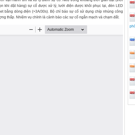
ời vận hành tìm và xử lý điểm sự cố. Nếu trong khoảng thời gian đặt (thời
ọn khi đặt hàng) sự cố được xử lý, lưới điện được khôi phục lại, đèn LED
et bằng dòng điện (>3A/30s). Bộ chỉ báo sự cố sử dụng chíp nhúng công
ng thấp. Nhiệm vụ chính là cảnh báo các sự cố ngắn mạch và chạm đất.
ph