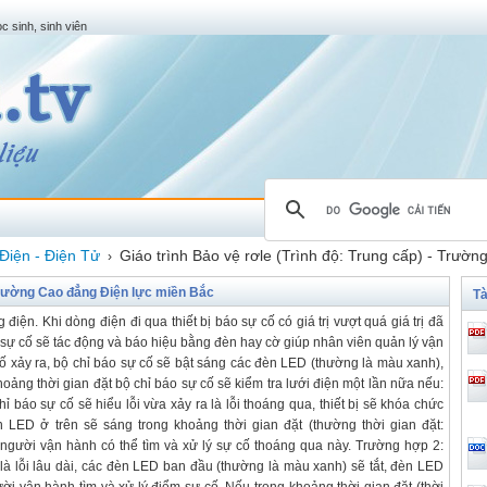
c sinh, sinh viên
Điện - Điện Tử
Giáo trình Bảo vệ rơle (Trình độ: Trung cấp) - Trườ
›
- Trường Cao đẳng Điện lực miền Bắc
Tà
điện. Khi dòng điện đi qua thiết bị báo sự cố có giá trị vượt quá giá trị đã
báo sự cố sẽ tác động và báo hiệu bằng đèn hay cờ giúp nhân viên quản lý vận
ố xảy ra, bộ chỉ báo sự cố sẽ bật sáng các đèn LED (thường là màu xanh),
hoảng thời gian đặt bộ chỉ báo sự cố sẽ kiểm tra lưới điện một lần nữa nếu:
báo sự cố sẽ hiểu lỗi vừa xảy ra là lỗi thoáng qua, thiết bị sẽ khóa chức
LED ở trên sẽ sáng trong khoảng thời gian đặt (thường thời gian đặt:
 người vận hành có thể tìm và xử lý sự cố thoáng qua này. Trường hợp 2:
ra là lỗi lâu dài, các đèn LED ban đầu (thường là màu xanh) sẽ tắt, đèn LED