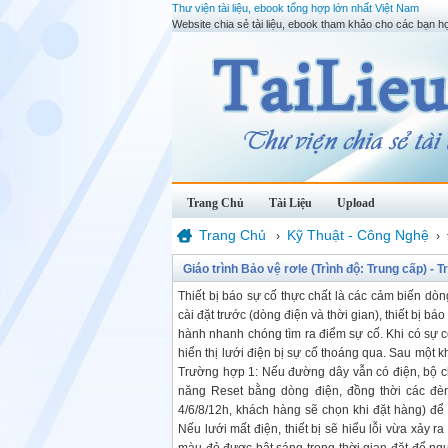
Thư viện tài liệu, ebook tổng hợp lớn nhất Việt Nam
Website chia sẻ tài liệu, ebook tham khảo cho các bạn họ
Trang Chủ
Tài Liệu
Upload
Trang Chủ
Kỹ Thuật - Công Nghệ
›
›
Giáo trình Bảo vệ rơle (Trình độ: Trung cấp) 
Thiết bị báo sự cố thực chất là các cảm biến dòng 
cài đặt trước (dòng điện và thời gian), thiết bị 
hành nhanh chóng tìm ra điểm sự cố. Khi có sự c
hiển thị lưới điện bị sự cố thoáng qua. Sau một k
Trường hợp 1: Nếu đường dây vẫn có điện, bộ chỉ 
năng Reset bằng dòng điện, đồng thời các đèn 
4/6/8/12h, khách hàng sẽ chọn khi đặt hàng) để
Nếu lưới mất điện, thiết bị sẽ hiểu lỗi vừa xảy 