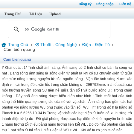
Đăng ký
Đăng nhập
Liên hệ
Trang Chủ
Tài Liệu
Upload
Trang Chủ
Kỹ Thuật - Công Nghệ
Điện - Điện Tử
›
›
›
Cảm biến quang
Cảm biến quang
I/ Khái quát : 1/ Tính chất ánh sáng: Ánh sáng có 2 tính chất cơ bản là sóng và
hạt . Dạng sóng ánh sáng là sóng điện từ phát ra khi có sự chuyển điện tử giữa
các mức năng lượng nguyên tử của nguồn sáng . Vận tốc ánh sáng được xác
định v = c/n trong đó c vận tốc trong chân không c = 299792km/s n chiết suất của
môi trường truyền sóng Sự liên hệ giữa tần số f và bước sóng  : Trong chân
không : Dãy phổ ánh sáng được biểu diễn như hình : Tính chất hạt của ánh
sáng thể hiện qua sự tương tác của nó với vật chất . Ánh sáng bao gồm các hạt
photon với năng lượng W phụ thuộc vào tần số . W = hf Trong đó h là hằng số
Planck h = 6,6256.10-34Js Trong vật chất các hạt điện tử luôn có xu hướng trở
thành điện tử tự do . Để giải phóng được các hạt điện tử khỏi nguyên tử thì cần
1 năng lượng tối thiểu bằng năng lượng liên kết WL . Do đó nếu photon cần hấp
thụ 1 hạt điện tử thì cần 1 điều kiện là W ≥ WL . Khi đó ta có ; do ta có nên