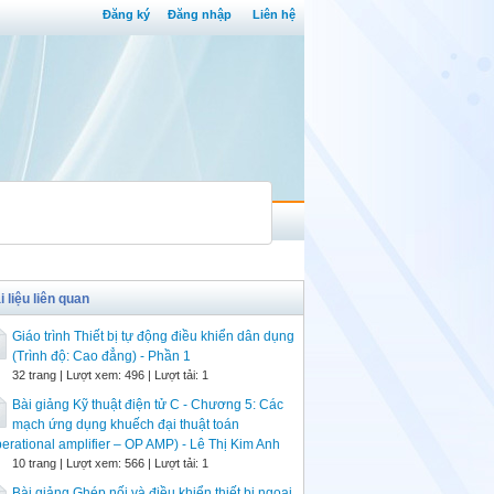
Đăng ký
Đăng nhập
Liên hệ
i liệu liên quan
Giáo trình Thiết bị tự động điều khiển dân dụng
(Trình độ: Cao đẳng) - Phần 1
32 trang | Lượt xem: 496 | Lượt tải: 1
Bài giảng Kỹ thuật điện tử C - Chương 5: Các
mạch ứng dụng khuếch đại thuật toán
erational amplifier – OP AMP) - Lê Thị Kim Anh
10 trang | Lượt xem: 566 | Lượt tải: 1
Bài giảng Ghép nối và điều khiển thiết bị ngoại