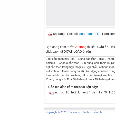
68 trang
|
Chia sẻ:
phuongdinh47
| Lượt xe
Bạn đang xem trước
20 trang
tài liệu
Giáo án Tin
click vào nút DOWNLOAD ở trên
, cột cần chèn hay xoá. – Dùng các lệnh Table  Insert hoặc Table  Delete, rồi chỉ rõ vị trí của đối tượng sẽ chèn. b) Tách một ô thành nhiều ô. – Chọn ô cần tách – Sử dụng lệnh Table  Split Cells hoặc nút lệnh trên thanh công cụ Table and Borders. – Nhập số hàng và số cột cần tách trong hộp thoại. c) Gộp nhiều ô thành một ô. – Chọn các ô liền nhau cần gộp. – Sử dụng lệnh Table  Merger Cells hoặc nháy nút lệnh trên thanh công cụ. d) Định dạng văn bản trong ô. Văn bản trong các ô được định  Cho HS nêu một số yêu cầu thường gặp trong thực tế khi thao tác với bảng. H. Nhắc lại một số chức năng định dạng văn bản?  Các nhóm thảo luận và trình bày. + Thêm ô, hàng, cột + Xoá ô, hàng, cột Đ. + Định dạng kí tự + Định dạng đoạn văn bản Giáo án Tin học 10 – HK2 Trường THPT Thuận Thành số 1 Gv: Nguyễn Ngọc Toàn Tổ: Lý – Tin - CN 40 dạng như văn bản thông thường. IV. CỦNG CỐ - DẶN DÒ: 1. Củng cố ; – Ý nghĩa các thao tác với bảng. – Văn bản trong mỗi ô được xem như là một đoạn văn bản. 2. Dặn dò : – Bài 1, 2, 3, 4, 5 SGK. – Luyện tập trên máy ở nhà. V. RÚT KINH NGHIỆM VÀ BỔ SUNG: ................................................................................................................................................... ................................................................................................................................................... ................................................................................................................................................... ................................................................................................................................................... ................................................................................................................................................... Ngày soạn: ././.. Ngày dạy: ././.. Tiết dạy: 54 BÀI TẬP I. MỤC TIÊU: 1. Kiến thức: – Củng cố cách tạo bảng, bước đầu làm quen các thao tác trong bảng – Nắm được các công cụ trợ giúp soạn thảo, cách tạo và làm việc với bảng, biết cách lập một bảng biểu. 2. Kĩ năng: – Luyện kĩ năng thực hiện các thao tác xử lí trong bảng. 3. Thái độ: – Rèn luyện phương pháp làm việc khoa học. II. CHUẨN BỊ: 1. Giáo viên: – Giáo án, tranh ảnh – Tổ chức hoạt động theo nhóm. 2. Học sinh: – Sách giáo khoa, vở ghi. Ôn tập các thao tác xử lí trong bảng. III. HOẠT ĐỘNG DẠY HỌC: 1. Ổn định tổ chức: Kiểm tra sĩ số lớp. 2. Kiểm tra bài cũ: (Lồng vào quá trình giải bài tập) 3. Nội dung bài mới: Nội dung Hoạt động của Giáo viên Hoạt động của Học sinh Hoạt động 1: Củng cố cách tạo và làm việc với bảng. Giáo án Tin học 10 – HK2 Trường THPT Thuận Thành số 1 Gv: Nguyễn Ngọc Toàn Tổ: Lý – Tin - CN 41 1. Để chọn một ô trong bảng, ta nháy chuột tại cạnh trái của ô đó. Đúng hay sai? 2. Các ô liền kề của một bảng có thể gộp lại thành một ô được không? Các ô đó phải thoả mãn điều kiện gì? 3. Có thể thực hiện các thao tác biên tập (sao chép, xoá, di chuyển) với một bảng như với văn bản thông thường. Đúng hay sai? 4. Trong các cách dưới đây, cách nào nên dùng để căn chỉnh nội dung trong một ô xuống sát đáy? a. Dùng các khoảng trống trước nội dung b. Nhấn nhiều lần phím Enter c. Chọn nút lệnh Cell Alignment 5. Hãy ghép mỗi chức năng ở 2 bảng sau: a) Tạo bảng b) Thêm hàng, cột c) Xoá hàng, cột d) Gộp ô e) Tách ô f) Sắp xếp trong bảng g) Tính toán trong bảng 1) Table  Merge Cells 2) Table  Insert 3) Table  Insert  Table 4) Table  Delete 5) Table  Formula... 6) Table  Split Cells 7) Table  Sort  GV phát phiếu câu hỏi cho các nhóm. Gọi một HS bất kì của mỗi nhóm trả lời, các HS khác bổ sung.  Các nhóm thảo luận, trả lời câu hỏi. 1. Đúng. 2. Có thể được, với điều kiện chúng tạo thành một miền hình chữ nhật. 3. Đúng. 4. Chọn nút lệnh cell Alignment. 5. a b c d e f g 3 2 4 1 6 7 5 Hoạt động 2: Giới thiệu thêm một số thao tác xử lí trong bảng 1. Trang trí đường viền và đường lưới cho bảng:  Chọn bảng  Thực hiện lệnh Format  Borders and Shading  Chọn kiểu
Các file đính kèm theo tài liệu này:
tin_hoc_10_hk2_tu_tiet37_den_tiet70_1515
Copyright © 2026 TaiLieu.tv - Tài liệu miễn phí.