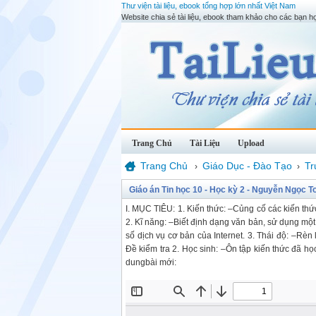
Thư viện tài liệu, ebook tổng hợp lớn nhất Việt Nam
Website chia sẻ tài liệu, ebook tham khảo cho các bạn họ
Trang Chủ
Tài Liệu
Upload
Trang Chủ
Giáo Dục - Đào Tạo
Tr
›
›
Giáo án Tin học 10 - Học kỳ 2 - Nguyễn Ngọc T
I. MỤC TIÊU: 1. Kiến thức: –Củng cố các kiến thứ
2. Kĩ năng: –Biết định dạng văn bản, sử dụng một
số dịch vụ cơ bản của Internet. 3. Thái độ: –Rèn 
Đề kiểm tra 2. Học sinh: –Ôn tập kiến thức đã họ
dungbài mới: