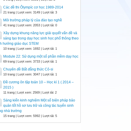
Các đề thi Ôlympíc cơ học 1989-2014
21 trang | Lượt xem: 3149 | Lượt tải: 3
Môi trường pháp lý của đào tạo nghề
41 trang | Lượt xem: 2053 | Lượt tải: 0
Xây dựng khung năng lực giải quyết vấn đề và
sáng tạo trong dạy học sinh học phổ thông theo
nh hướng giáo dục STEM
10 trang | Lượt xem: 1692 | Lượt tải: 1
Module 22: Sử dụng một số phần mềm dạy học
69 trang | Lượt xem: 3733 | Lượt tải: 1
Chuyên đề Bất đẳng thức Cô-si
10 trang | Lượt xem: 3047 | Lượt tải: 1
Đề cương ôn tập toán 10 – Học kì 1 ( 2014 –
2015 )
11 trang | Lượt xem: 2569 | Lượt tải: 2
Sáng kiến kinh nghiệm Một số biện pháp bảo
quản tốt hồ sơ lưu trữ và công tác tuyển sinh
ng nhà trường
15 trang | Lượt xem: 5992 | Lượt tải: 5