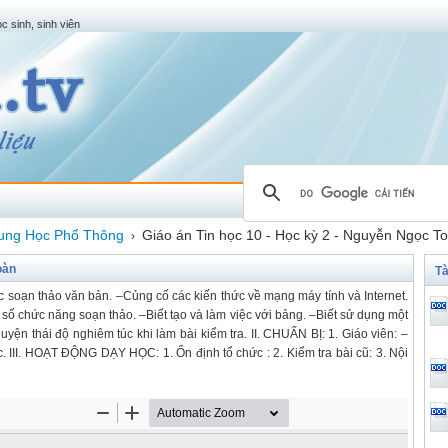
c sinh, sinh viên
ung Học Phổ Thông
Giáo án Tin học 10 - Học kỳ 2 - Nguyễn Ngọc T
›
oàn
Tà
c soạn thảo văn bản. –Củng cố các kiến thức về mạng máy tính và Internet.
 số chức năng soạn thảo. –Biết tạo và làm việc với bảng. –Biết sử dụng một
luyện thái độ nghiêm túc khi làm bài kiểm tra. II. CHUẨN BỊ: 1. Giáo viên: –
c. III. HOẠT ĐỘNG DẠY HỌC: 1. Ổn định tổ chức : 2. Kiểm tra bài cũ: 3. Nội