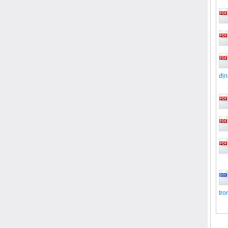
đị
tro