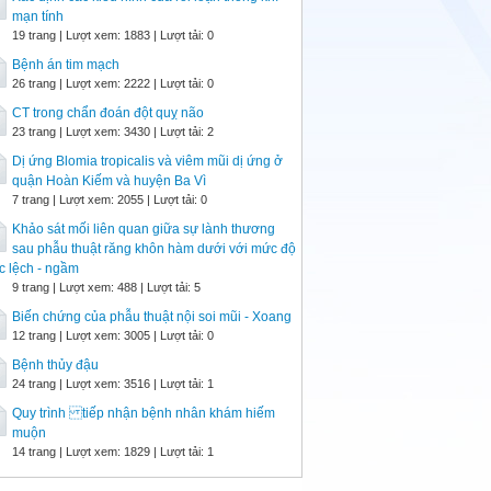
mạn tính
19 trang | Lượt xem: 1883 | Lượt tải: 0
Bệnh án tim mạch
26 trang | Lượt xem: 2222 | Lượt tải: 0
CT trong chẩn đoán đột quỵ não
23 trang | Lượt xem: 3430 | Lượt tải: 2
Dị ứng Blomia tropicalis và viêm mũi dị ứng ở
quận Hoàn Kiếm và huyện Ba Vì
7 trang | Lượt xem: 2055 | Lượt tải: 0
Khảo sát mối liên quan giữa sự lành thương
sau phẫu thuật răng khôn hàm dưới với mức độ
 lệch - ngầm
9 trang | Lượt xem: 488 | Lượt tải: 5
Biến chứng của phẫu thuật nội soi mũi - Xoang
12 trang | Lượt xem: 3005 | Lượt tải: 0
Bệnh thủy đậu
24 trang | Lượt xem: 3516 | Lượt tải: 1
Quy trình tiếp nhận bệnh nhân khám hiếm
muộn
14 trang | Lượt xem: 1829 | Lượt tải: 1