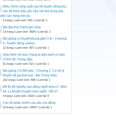
Điều chỉnh công suất của hệ truyền động trục
cán để thỏa mãn yêu cầu cán thô trong dây
yền cán nóng liên tục
5 trang | Lượt xem: 545 | Lượt tải: 1
Bài tập thực hành gia công
13 trang | Lượt xem: 3504 | Lượt tải: 2
Bài giảng Lý thuyết khung gầm ô tô - Chương
4: Truyền động cardan
12 trang | Lượt xem: 907 | Lượt tải: 1
Giáo trình mô đun Trang bị điện lạnh cơ bản
(Trình độ: Trung cấp)
51 trang | Lượt xem: 521 | Lượt tải: 1
Bài giảng Chi tiết máy - Chương 2: Cơ sở lý
thuyết cắt gọt kim loại - Bùi Trọng Hiếu
162 trang | Lượt xem: 806 | Lượt tải: 1
Đề thi tốt nghiệp cao đẳng nghề khóa II - Môn
thi: Lý thuyết chuyên môn nghề - Đề 07
4 trang | Lượt xem: 2020 | Lượt tải: 0
Các bộ phận chính của cầu chủ động
19 trang | Lượt xem: 14607 | Lượt tải: 1