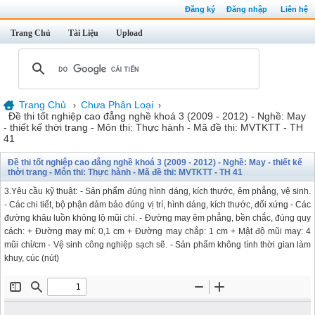
Đăng ký
Đăng nhập
Liên hệ
Trang Chủ
Tài Liệu
Upload
Trang Chủ
Chưa Phân Loại
›
›
Đề thi tốt nghiệp cao đẳng nghề khoá 3 (2009 - 2012) - Nghề: May
- thiết kế thời trang - Môn thi: Thực hành - Mã đề thi: MVTKTT - TH
41
Đề thi tốt nghiệp cao đẳng nghề khoá 3 (2009 - 2012) - Nghề: May - thiết kế
thời trang - Môn thi: Thực hành - Mã đề thi: MVTKTT - TH 41
3.Yêu cầu kỹ thuật: - Sản phẩm đúng hình dáng, kích thước, êm phẳng, vệ sinh.
- Các chi tiết, bộ phận đảm bảo đúng vị trí, hình dáng, kích thước, đối xứng - Các
đường khâu luồn không lộ mũi chỉ. - Đường may êm phẳng, bền chắc, đúng quy
cách: + Đường may mí: 0,1 cm + Đường may chắp: 1 cm + Mật độ mũi may: 4
mũi chỉ/cm - Vệ sinh công nghiệp sạch sẽ. - Sản phẩm không tính thời gian làm
khuy, cúc (nút)