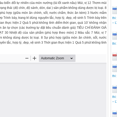
 biến đổi tự nhiên của món nướng (lá lốt xanh nâu) Mùi, vị 12 Thơm mùi
à Trạng thái (độ chín, độ sánh, dòn, dai ) sản phẩm không dùng được bị loại. 8
 phù hợp (giữa món ăn chính, sốt, nước chấm, thức ăn kèm) 3 Nước mắm
ình bày, trang trí đúng nguyên tắc, hợp lý, đẹp, vệ sinh 5 Trình bày trên
thi
 gian thực hiện 2 Quá 5 phút không tính điểm thời gian, quá 10’ không nhận
– 
ăn tự chọn (các trường tự đặt tiêu chuẩn đánh giá) TIÊU CHÍ ĐÁNH GIÁ
0 Nhiệt độ của sản phẩm (phù hợp theo món) 2 Màu sắc 7 Mùi, vị 7
hẩm không dùng được bị loại. 8 Sự phù hợp (giữa món ăn chính, sốt, nước
uyên tắc, hợp lý, đẹp, vệ sinh 3 Thời gian thực hiện 1 Quá 5 phút không tính
thi
thi
thi
– 