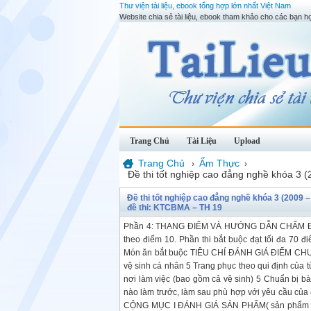
Thư viện tài liệu, ebook tổng hợp lớn nhất Việt Nam
Website chia sẻ tài liệu, ebook tham khảo cho các bạn họ
Trang Chủ
Tài Liệu
Upload
Trang Chủ
Ẩm Thực
›
›
Đề thi tốt nghiệp cao đẳng nghề khóa 3 
Đề thi tốt nghiệp cao đẳng nghề khóa 3 (2009 –
đề thi: KTCBMA – TH 19
Phần 4: THANG ĐIỂM VÀ HƯỚNG DẪN CHẤM ĐIỂM T
theo điểm 10. Phần thi bắt buộc đạt tối đa 70 
Món ăn bắt buộc TIÊU CHÍ ĐÁNH GIÁ ĐIỂM C
vệ sinh cá nhân 5 Trang phục theo qui định của 
nơi làm việc (bao gồm cả vệ sinh) 5 Chuẩn bị bàn
nào làm trước, làm sau phù hợp với yêu cầu của đ
CỘNG MỤC I ĐÁNH GIÁ SẢN PHẨM( sản phẩm sa