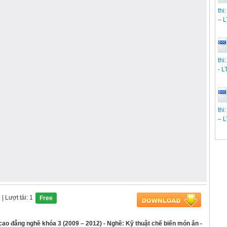
thi
– 
thi
- L
thi
– 
6
| Lượt tải: 1
Free
 cao đẳng nghề khóa 3 (2009 – 2012) - Nghề: Kỹ thuật chế biến món ăn -