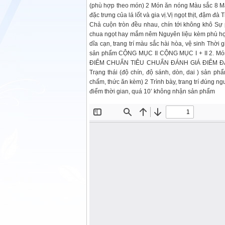
(phù hợp theo món) 2 Món ăn nóng Màu sắc 8 Màu
đặc trưng của lá lốt và gia vị.Vị ngọt thịt, đậm đ
Chả cuộn tròn đều nhau, chín tới không khô Sự
chua ngọt hay mắm nêm Nguyên liệu kèm phù hợp Tr
dĩa cạn, trang trí màu sắc hài hòa, vệ sinh Thời
sản phẩm CỘNG MỤC II CỘNG MỤC I + II 2. Món 
ĐIỂM CHUẨN TIÊU CHUẨN ĐÁNH GIÁ ĐIỂM ĐẠT 3
Trạng thái (độ chín, độ sánh, dòn, dai ) sản p
chấm, thức ăn kèm) 2 Trình bày, trang trí đúng ng
điểm thời gian, quá 10’ không nhận sản phẩm