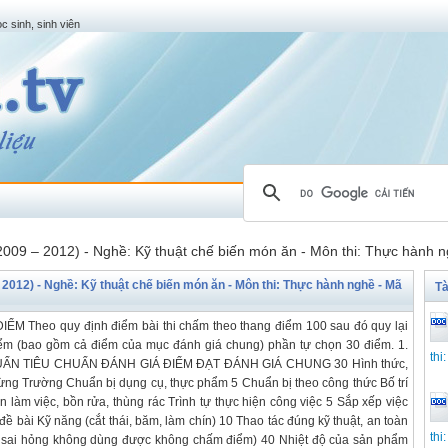
c sinh, sinh viên
(2009 – 2012) - Nghề: Kỹ thuật chế biến món ăn - Môn thi: Thực hành
 2012) - Nghề: Kỹ thuật chế biến món ăn - Môn thi: Thực hành nghề - Mã
Tà
heo quy định điểm bài thi chấm theo thang điểm 100 sau đó quy lại
điểm (bao gồm cả điểm của mục đánh giá chung) phần tự chọn 30 điểm. 1.
thi
HUẨN TIÊU CHUẨN ĐÁNH GIÁ ĐIỂM ĐẠT ĐÁNH GIÁ CHUNG 30 Hình thức,
từng Trường Chuẩn bị dụng cụ, thực phẩm 5 Chuẩn bị theo công thức Bố trí
 làm việc, bồn rửa, thùng rác Trình tự thực hiện công việc 5 Sắp xếp việc
ề bài Kỹ năng (cắt thái, băm, làm chín) 10 Thao tác đúng kỹ thuật, an toàn
thi
i hỏng không dùng được không chấm điểm) 40 Nhiệt độ của sản phẩm