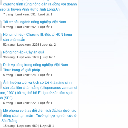
chương trình cùng nông dân ra đồng với doanh
iệp tại huyện Vĩnh Hưng, tỉnh Long An
7 trang | Lượt xem: 591 | Lượt tải: 1
Tái cơ cấu ngành nông nghiệp Việt Nam
9 trang | Lượt xem: 692 | Lượt tải: 1
Nông nghiệp - Chương III: Độc tố HCN trong
sản phẩm sắn
52 trang | Lượt xem: 2293 | Lượt tải: 2
Nông nghiệp - Cây ăn quả
36 trang | Lượt xem: 1662 | Lượt tải: 1
Dịch vụ công trong nông nghiệp Việt Nam:
Thực trạng và giải pháp
5 trang | Lượt xem: 624 | Lượt tải: 1
Ảnh hưởng tuổi và kích cỡ tới khả năng sinh
sản của tôm chân trắng (Litopenaeus vannamei
ne, 1931) bố mẹ thế hệ F1 tạo từ đàn tôm sạch
nh (SPF)
6 trang | Lượt xem: 522 | Lượt tải: 1
Mô phỏng sự thay đổi diện tích đất lúa dưới tác
động của hạn, mặn - Trường hợp nghiên cứu ở
h Sóc Trăng
15 trang | Lượt xem: 669 | Lượt tải: 1