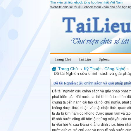
Thư viện tài liệu, ebook tổng hợp lớn nhất Việt Nam
Website chia sẻ tài liệu, ebook tham khảo cho các bạn họ
Trang Chủ
Tài Liệu
Upload
Trang Chủ
Kỹ Thuật - Công Nghệ
›
›
Đề tài Nghiên cứu chính sách và giải pháp 
Đề tài Nghiên cứu chính sách và giải pháp phát 
Đề tài: nghiên cứu chính sách và giải pháp phát tr
phát triển của đất nước ta thì kinh tế tư nhân đ
chúng ta tiến hành cải tạo xã hội chủ nghĩa, phát 
không được thừa nhận về mặt nhận thức quan điểm
ta đã bị kìm hãm do không được quan tâm và tạo đ
tế nhà nước cũng đã bộc lộ những mặt yếu của nó 
từ Đại hội VI của Đảng khẳng định thực hiện nhất
nước giữ vai trò chủ đạo và kinh tế nhà nước cùn