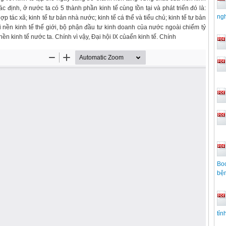
c định, ở nước ta có 5 thành phần kinh tế cùng tồn tại và phát triển đó là:
ngh
ợp tác xã; kinh tế tư bản nhà nước; kinh tế cá thể và tiểu chủ; kinh tế tư bản
 nền kinh tế thế giới, bộ phận đầu tư kinh doanh của nước ngoài chiếm tỷ
nền kinh tế nước ta. Chính vì vậy, Đại hội IX củaển kinh tế. Chính
Boo
bệ
tỉn