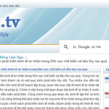
c sinh, sinh viên
Nông Lâm Ngư
›
phát triển kinh tế tư nhân trong lĩnh vực chế biến và tiêu thụ rau quả
triển kinh tế tư nhân trong lĩnh vực chế biến và tiêu thụ rau quả
Tà
iển kinh tế tư nhân trong lĩnh vực chế biến và tiêu thụ rau quả. Trong lịch sử
ã hình thành và có một quá trình phát triển lâu đời. Tuy nhiên cho đến khi
triển nền kinh tế kế hoạch tập trung, quan liêu bao cấp thì kinh tế tư nhân đã
 và pháp lý. Chính vì vậy trong một gian đoạn dài kinh tế tư nhân ở nước
iều kiện phát triển. Cũng chính trong giai đoạn đó, kinh tế tập thể và kinh
và cũng không thể phủ nhận vai trò của kinh tế tư nhân trong phát trivì vậy
 quán chính sách phát triển kinh tế nhiều thành phần trong đó kinh tế nhà
g với kinh tế tập thể ngày càng trở thành nền tảng vững chắc của nền kinh