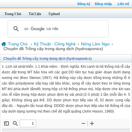
Đăng ký
Đăng nhập
Liên hệ
Trang Chủ
Tài Liệu
Upload
Trang Chủ
Kỹ Thuật - Công Nghệ
Nông Lâm Ngư
›
›
›
Chuyên đề Trồng cây trong dung dịch (hydroaponics)
Chuyên đề Trồng cây trong dung dịch (hydroaponics)
1. Lịch sử phát triển. 1.1.Khái niệm: - Định nghĩa: Khí canh là hệ thống mà rễ cây
được đặt trong MT bão hòa với các giọt DD liên tục hay gián đoạn dưới dạng
sương mù (theo Steiner, 1997). Hệ thống này cây được trồng trong những lỗ ở
các tấm polystyrene xốp hay vật liệu khác, song rễ cây được treo lơ lửng trong
MT khí phía dưới tấmđỡ, trong hộp có hệ thống phun mù, hộp được che kín sao
cho rễ nằm trong hộp được phun định kỳ vài phút (2-3 phút) 1 lần (mỗi lần 4- 5
giây). Không dùng giá thể, DD được phun trực tiếp vào rễ, 02 được cung cấp
đầy đủ. - Nguyên tắc hoạt động: DDDD được phun trực tiếp vào hệ thống rễ của
cây dưới dạng sương mù theo chế độ ngắt quãng (John Hason, 1980)