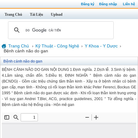
Đăng ký
Đăng nhập
Liên hệ
Trang Chủ
Tài Liệu
Upload
Trang Chủ
Kỹ Thuật - Công Nghệ
Y Khoa - Y Dược
›
›
›
Bệnh cảnh não do gan
Bệnh cảnh não do gan
BỆNH CẢNH NÃO DO GAN NỘI DUNG 1.Định nghĩa. 2.Dịch tễ. 3.Sinh lý bệnh.
4.Lâm sàng, chẩn đốn. 5.Điều trị. ĐỊNH NGHĨA ° Bệnh cảnh não do gan
(BCNDG) - Gồm các triệu chứng tâm thần kinh - Xãy ra ở bệnh nhân có bệnh
gan cấp, mạn tính - Không có rối loạn thần kinh khác Peter Ferenci, Bockus GE
1995 ° Bệnh cảnh não do gan được xác định - Khi rối loạn thần kinh trung ương
- Vì suy gan Andrei T.Blei, ACG, practice guidelines, 2001 ° Từ đồng nghĩa -
Bệnh cảnh não hệ thống cửa - Hôn mê gan