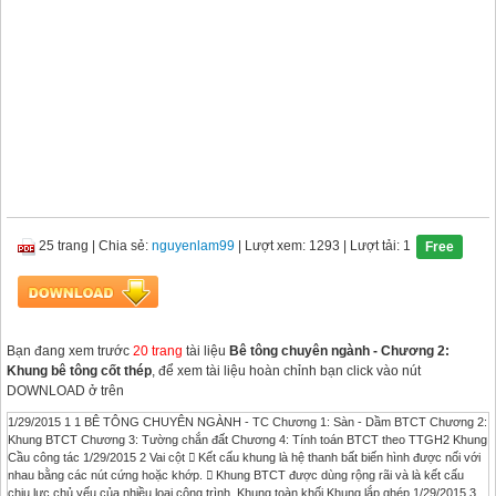
25 trang
|
Chia sẻ:
nguyenlam99
| Lượt xem: 1293
| Lượt tải: 1
Free
Bạn đang xem trước
20 trang
tài liệu
Bê tông chuyên ngành - Chương 2:
Khung bê tông cốt thép
, để xem tài liệu hoàn chỉnh bạn click vào nút
DOWNLOAD ở trên
1/29/2015 1 1 BÊ TÔNG CHUYÊN NGÀNH - TC Chương 1: Sàn - Dầm BTCT Chương 2:
Khung BTCT Chương 3: Tường chắn đất Chương 4: Tính toán BTCT theo TTGH2 Khung
Cầu công tác 1/29/2015 2 Vai cột  Kết cấu khung là hệ thanh bất biến hình được nối với
nhau bằng các nút cứng hoặc khớp.  Khung BTCT được dùng rộng rãi và là kết cấu
chịu lực chủ yếu của nhiều loại công trình. Khung toàn khối Khung lắp ghép 1/29/2015 3