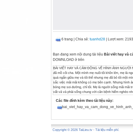
6 trang
|
Chia sẻ:
tuanhd28
| Lượt xem: 219
Bạn đang xem nội dung tài liệu
Bài viết hay và 
DOWNLOAD ở trên
BÀI VIẾT HAY VÀ CẢM ĐỘNG VỀ HÌNH ẢNH NGƯỜI MẸ Bài
đã mồ côi cha. Một mình mẹ nuôi tôi khôn lớn, mẹ là ngườ
quá ngắn giữa mẹ và tôi thế nhưng mẹ đã bỏ tôi một mìn
sắc việc mãi mãi không có mẹ bên cạnh. Nhưng hình ảnh
bóng mẹ soi đường, chỉ tôi. Mẹ là người sống mãi mãi t
vất vả và phải sống chung với căn bệnh hiểm nghèo như
mặt phúc hậu, hiền từ. Mẹ luôn dạy bảo tôi những điều tố
Các file đính kèm theo tài liệu này:
những điều tốt đẹp đến cho tôi còn tôi thì chỉ biết làm
biết ơn nhưng không được nhớ oán. Phải biết tha thứ y
bai_viet_hay_va_cam_dong_ve_hinh_anh
mọi người chê cười con không có dạy”. Đó là tất cả những
mẹ cũng như không có mẹ. Nhưng Mẹ ơi? Giờ con mới hiể
mẹ đã dành cho con. Con nhớ me nhiều lắm, nhất định 
sẽ thế. Mẹ luôn là một vầng ánh sáng soi dẫn đường tôi
Copyright © 2026 TaiLieu.tv - Tài liệu miễn phí.
tôi muốn được nắm tay mẹ, muốn được ngồi vào mẹ nhưng