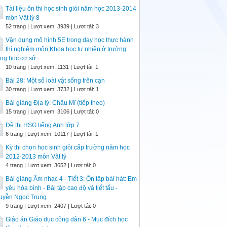
Tài liệu ôn thi học sinh giỏi năm học 2013-2014
môn Vật lý 8
52 trang | Lượt xem: 3939 | Lượt tải: 3
Vận dụng mô hình 5E trong dạy học thực hành
thí nghiệm môn Khoa học tự nhiên ở trường
ng học cơ sở
10 trang | Lượt xem: 1131 | Lượt tải: 1
Bài 28: Một số loài vật sống trên cạn
30 trang | Lượt xem: 3732 | Lượt tải: 1
Bài giảng Địa lý: Châu Mĩ (tiếp theo)
15 trang | Lượt xem: 3106 | Lượt tải: 0
Đề thi HSG tiếng Anh lớp 7
6 trang | Lượt xem: 10117 | Lượt tải: 1
Kỳ thi chọn học sinh giỏi cấp trường năm học
2012-2013 môn Vật lý
4 trang | Lượt xem: 3652 | Lượt tải: 0
Bài giảng Âm nhạc 4 - Tiết 3: Ôn tập bài hát: Em
yêu hòa bình - Bài tập cao độ và tiết tấu -
uyễn Ngọc Trung
9 trang | Lượt xem: 2407 | Lượt tải: 0
Giáo án Giáo dục công dân 6 - Mục đích học