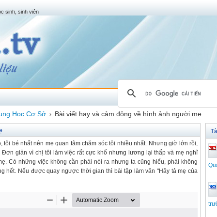
c sinh, sinh viên
ung Học Cơ Sở
Bài viết hay và cảm động về hình ảnh người mẹ
›
ẹ
Tà
, tôi bé nhất nên mẹ quan tâm chăm sóc tôi nhiều nhất. Nhưng giờ lớn rồi,
. Đơn giản vì chị tôi làm việc rất cực khổ nhưng lương lại thấp và mẹ nghĩ
mẹ. Có những việc không cần phải nói ra nhưng ta cũng hiểu, phải không
Qu
 hết. Nếu được quay ngược thời gian thì bài tập làm văn "Hãy tả mẹ của
tr