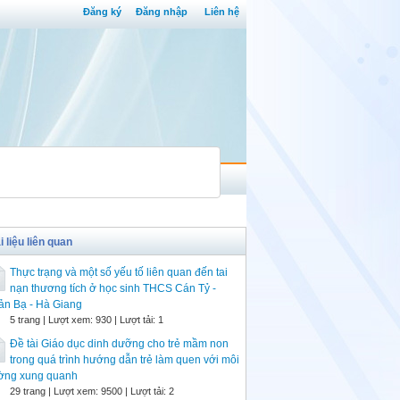
Đăng ký
Đăng nhập
Liên hệ
i liệu liên quan
Thực trạng và một số yếu tố liên quan đến tai
nạn thương tích ở học sinh THCS Cán Tỷ -
ản Bạ - Hà Giang
5 trang | Lượt xem: 930 | Lượt tải: 1
Đề tài Giáo dục dinh dưỡng cho trẻ mầm non
trong quá trình hướng dẫn trẻ làm quen với môi
ường xung quanh
29 trang | Lượt xem: 9500 | Lượt tải: 2