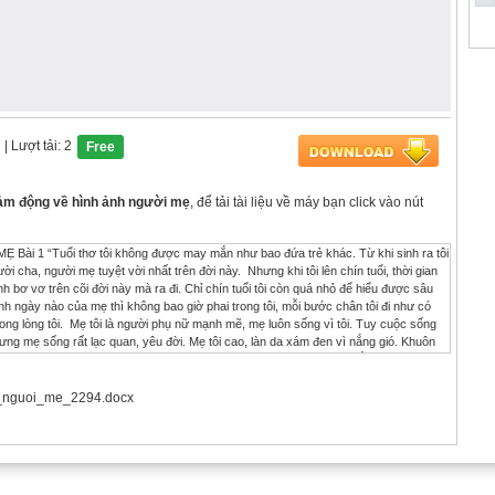
3
| Lượt tải: 2
Free
cảm động về hình ảnh người mẹ
, để tải tài liệu về máy bạn click vào nút
 1 “Tuổi thơ tôi không được may mắn như bao đứa trẻ khác. Từ khi sinh ra tôi
i cha, người mẹ tuyệt vời nhất trên đời này. Nhưng khi tôi lên chín tuổi, thời gian
h bơ vơ trên cõi đời này mà ra đi. Chỉ chín tuổi tôi còn quá nhỏ để hiểu được sâu
 ngày nào của mẹ thì không bao giờ phai trong tôi, mỗi bước chân tôi đi như có
rong lòng tôi. Mẹ tôi là người phụ nữ mạnh mẽ, mẹ luôn sống vì tôi. Tuy cuộc sống
ng mẹ sống rất lạc quan, yêu đời. Mẹ tôi cao, làn da xám đen vì nắng gió. Khuôn
t nhất. Mẹ động viên tôi những khi tôi buồn, tôi thất bại. Mẹ luôn lo lắng, mang
 mẹ buồn, mẹ khóc. Mẹ dạy tôi rất nhiều điều “Phải sống trung thực, ngay thẳng. Phải
êu thương người khác. Nhất định chị em phải đoàn kết với nhau mà sống, đừng để
_nguoi_me_2294.docx
 gì mẹ để lại cho tôi trước lúc ra đi. Lúc đó, tôi chẳng hiểu gì cả, tôi sống vô tư có
u mồ cô mẹ là gì? Giờ con mới biết những lời nói đó là tài sản quý giá nhất mà
cn sẽ làm theo những gì mẹ dạy. Mẹ tôi đã vượt qua khó khăn để sống và tôi cũng
. Những nụ cười của mẹ sao nó cứ hiện mãi trong đầu tôi cả lúc mẹ ra đi nữa. Giờ
 tôi không thể! Mẹ tôi rất thương yêu tôi, mẹ đã hi sinh cuộc đời mình để tôi