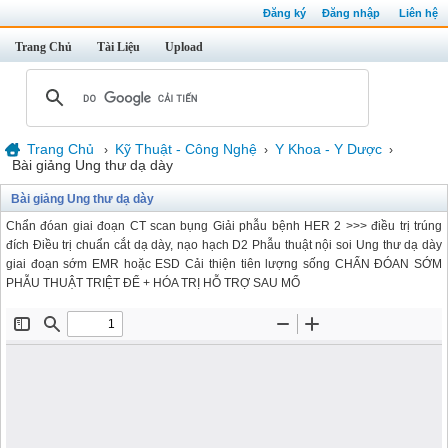
Đăng ký
Đăng nhập
Liên hệ
Trang Chủ
Tài Liệu
Upload
Trang Chủ
Kỹ Thuật - Công Nghệ
Y Khoa - Y Dược
›
›
›
Bài giảng Ung thư dạ dày
Bài giảng Ung thư dạ dày
Chẩn đóan giai đoạn CT scan bụng Giải phẫu bệnh HER 2 >>> điều trị trúng
đích Điều trị chuẩn cắt dạ dày, nạo hạch D2 Phẫu thuật nội soi Ung thư dạ dày
giai đoạn sớm EMR hoặc ESD Cải thiện tiên lượng sống CHẨN ĐÓAN SỚM
PHẪU THUẬT TRIỆT ĐỂ + HÓA TRỊ HỖ TRỢ SAU MỔ