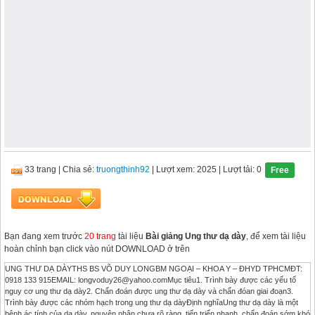
33 trang
|
Chia sẻ:
truongthinh92
| Lượt xem: 2025
| Lượt tải: 0
Free
Bạn đang xem trước
20 trang
tài liệu
Bài giảng Ung thư dạ dày
, để xem tài liệu
hoàn chỉnh bạn click vào nút DOWNLOAD ở trên
UNG THƯ DẠ DÀYTHS BS VÕ DUY LONGBM NGOẠI – KHOA Y – ĐHYD TPHCMĐT:
0918 133 915EMAIL:
longvoduy26@yahoo.comM
ục tiêu1. Trình bày được các yếu tố
nguy cơ ung thư dạ dày2. Chẩn đoán được ung thư dạ dày và chẩn đóan giai đoạn3.
Trình bày được các nhóm hạch trong ung thư dạ dàyĐịnh nghĩaUng thư dạ dày là một
bệnh ác tính của dạ dày, nguyên nhân chưa rõ ràng, tiến triển nhanh, chẩn đoán sớm khó