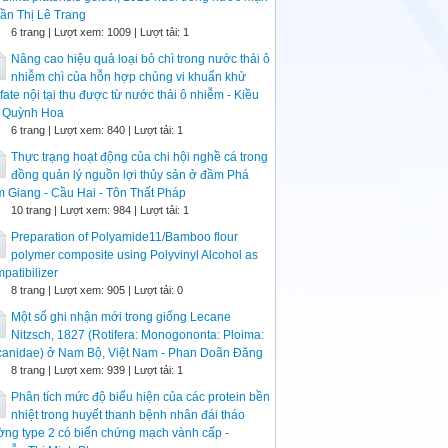
rần Thị Lê Trang
6 trang | Lượt xem: 1009 | Lượt tải: 1
Nâng cao hiệu quả loại bỏ chì trong nước thải ô
nhiễm chì của hỗn hợp chủng vi khuẩn khử
fate nội tại thu được từ nước thải ô nhiễm - Kiều
ị Quỳnh Hoa
6 trang | Lượt xem: 840 | Lượt tải: 1
Thực trạng hoạt động của chi hội nghề cá trong
đồng quản lý nguồn lợi thủy sản ở đầm Phá
 Giang - Cầu Hai - Tôn Thất Pháp
10 trang | Lượt xem: 984 | Lượt tải: 1
Preparation of Polyamide11/Bamboo flour
polymer composite using Polyvinyl Alcohol as
patibilizer
8 trang | Lượt xem: 905 | Lượt tải: 0
Một số ghi nhận mới trong giống Lecane
Nitzsch, 1827 (Rotifera: Monogononta: Ploima:
canidae) ở Nam Bộ, Việt Nam - Phan Doãn Đăng
8 trang | Lượt xem: 939 | Lượt tải: 1
Phân tích mức độ biểu hiện của các protein bền
nhiệt trong huyết thanh bệnh nhân đái tháo
ng type 2 có biến chứng mạch vành cấp -