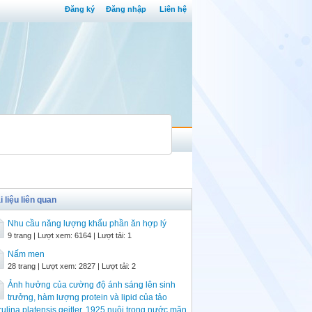
Đăng ký
Đăng nhập
Liên hệ
i liệu liên quan
Nhu cầu năng lượng khẩu phần ăn hợp lý
9 trang | Lượt xem: 6164 | Lượt tải: 1
Nấm men
28 trang | Lượt xem: 2827 | Lượt tải: 2
Ảnh hưởng của cường độ ánh sáng lên sinh
trưởng, hàm lượng protein và lipid của tảo
rulina platensis geitler, 1925 nuôi trong nước mặn