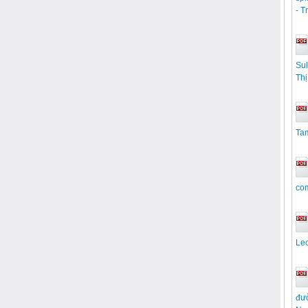
- T
Sul
Th
Tam
com
Le
đườ