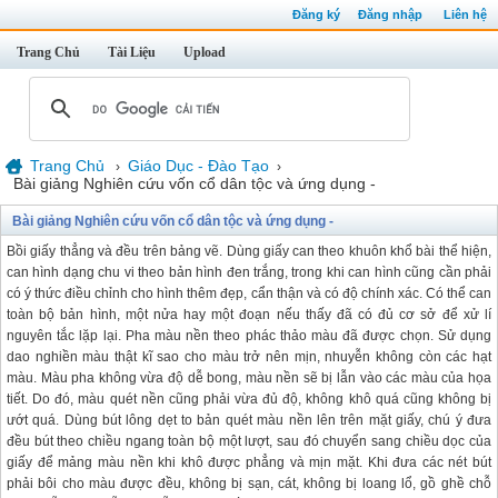
Đăng ký
Đăng nhập
Liên hệ
Trang Chủ
Tài Liệu
Upload
Trang Chủ
Giáo Dục - Đào Tạo
›
›
Bài giảng Nghiên cứu vốn cổ dân tộc và ứng dụng -
Bài giảng Nghiên cứu vốn cổ dân tộc và ứng dụng -
Bồi giấy thẳng và đều trên bảng vẽ. Dùng giấy can theo khuôn khổ bài thể hiện,
can hình dạng chu vi theo bản hình đen trắng, trong khi can hình cũng cần phải
có ý thức điều chỉnh cho hình thêm đẹp, cẩn thận và có độ chính xác. Có thể can
toàn bộ bản hình, một nửa hay một đoạn nếu thấy đã có đủ cơ sở để xử lí
nguyên tắc lặp lại. Pha màu nền theo phác thảo màu đã được chọn. Sử dụng
dao nghiền màu thật kĩ sao cho màu trở nên mịn, nhuyễn không còn các hạt
màu. Màu pha không vừa độ dễ bong, màu nền sẽ bị lẫn vào các màu của họa
tiết. Do đó, màu quét nền cũng phải vừa đủ độ, không khô quá cũng không bị
ướt quá. Dùng bút lông dẹt to bản quét màu nền lên trên mặt giấy, chú ý đưa
đều bút theo chiều ngang toàn bộ một lượt, sau đó chuyển sang chiều dọc của
giấy để mảng màu nền khi khô được phẳng và mịn mặt. Khi đưa các nét bút
phải bôi cho màu được đều, không bị sạn, cát, không bị loang lổ, gồ ghề chỗ