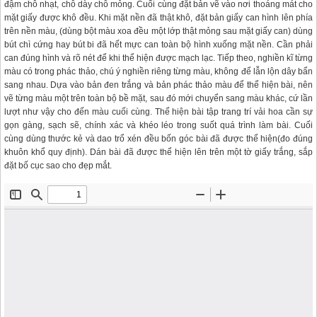
đậm chỗ nhạt, chỗ dày chỗ mỏng. Cuối cùng đặt bản vẽ vào nơi thoáng mát cho
mặt giấy được khô đều. Khi mặt nền đã thật khô, đặt bản giấy can hình lên phía
trên nền màu, (dùng bột màu xoa đều một lớp thật mỏng sau mặt giấy can) dùng
bút chì cứng hay bút bi đã hết mực can toàn bộ hình xuống mặt nền. Cần phải
can đúng hình và rõ nét để khi thể hiện được mạch lạc. Tiếp theo, nghiền kĩ từng
màu có trong phác thảo, chú ý nghiền riêng từng màu, không để lẫn lộn dây bẩn
sang nhau. Dựa vào bản đen trắng và bản phác thảo màu để thể hiện bài, nên
vẽ từng màu một trên toàn bộ bề mặt, sau đó mới chuyển sang màu khác, cứ lần
lượt như vậy cho đến màu cuối cùng. Thể hiện bài tập trang trí vải hoa cần sự
gọn gàng, sạch sẽ, chính xác và khéo léo trong suốt quá trình làm bài. Cuối
cùng dùng thước kẻ và dao trổ xén đều bốn góc bài đã được thể hiện(đo đúng
khuôn khổ quy định). Dán bài đã được thể hiện lên trên một tờ giấy trắng, sắp
đặt bố cục sao cho đẹp mắt.