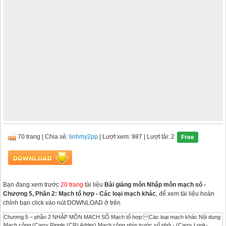
70 trang
|
Chia sẻ:
linhmy2pp
| Lượt xem: 987
| Lượt tải: 2
Free
Bạn đang xem trước
20 trang
tài liệu
Bài giảng môn Nhập môn mạch số -
Chương 5, Phần 2: Mạch tổ hợp - Các loại mạch khác
, để xem tài liệu hoàn
chỉnh bạn click vào nút DOWNLOAD ở trên
Chương 5 – phần 2 NHẬP MÔN MẠCH SỐ Mạch tổ hợp: Các loại mạch khác Nội dung
Mạch cộng (Carry Ripple (CR) Adder) Mạch cộng nhìn trước số nhớ - (Carry Look-