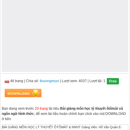
46 trang
|
Chia sẻ:
tlsuongmuoi
| Lượt xem: 4037
| Lượt tải: 1
Free
Bạn đang xem trước
20 trang
tài liệu
Bài giảng môn học lý thuyết ôtômát và
ngôn ngữ hình thức
, để xem tài liệu hoàn chỉnh bạn click vào nút DOWNLOAD
ở trên
BÀI GIẢNG MÔN HỌC LÝ THUYẾT ÔTÔMÁT & NNHT Giảng Viên: Hồ Văn Quân E-