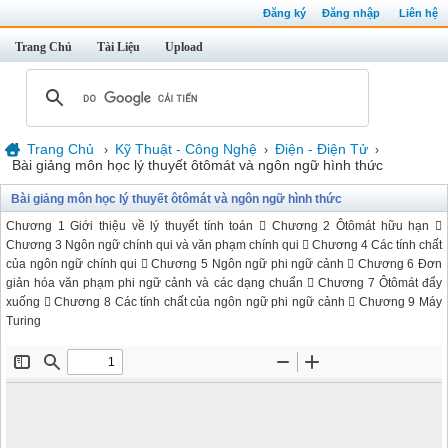
Đăng ký
Đăng nhập
Liên hệ
Trang Chủ
Tài Liệu
Upload
Trang Chủ
Kỹ Thuật - Công Nghệ
Điện - Điện Tử
›
›
›
Bài giảng môn học lý thuyết ôtômát và ngôn ngữ hình thức
Bài giảng môn học lý thuyết ôtômát và ngôn ngữ hình thức
Chương 1 Giới thiệu về lý thuyết tính toán 􀂄 Chương 2 Ôtômát hữu hạn 􀂄
Chương 3 Ngôn ngữ chính qui và văn phạm chính qui 􀂄 Chương 4 Các tính chất
của ngôn ngữ chính qui 􀂄 Chương 5 Ngôn ngữ phi ngữ cảnh 􀂄 Chương 6 Đơn
giản hóa văn phạm phi ngữ cảnh và các dạng chuẩn 􀂄 Chương 7 Ôtômát đẩy
xuống 􀂄 Chương 8 Các tính chất của ngôn ngữ phi ngữ cảnh 􀂄 Chương 9 Máy
Turing