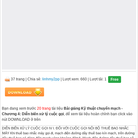
37 trang
|
Chia sẻ:
linhmy2pp
| Lượt xem: 660
| Lượt tải: 1
Free
Bạn đang xem trước
20 trang
tài liệu
Bài giảng Kỹ thuật chuyển mạch -
Chương 4: Diễn biến xử lý cuộc gọi
, để xem tài liệu hoàn chỉnh bạn click vào
nút DOWNLOAD ở trên
DIỄN BIẾN XỬ LÝ CUỘC GỌI IV I. ĐỐI VỚI CUỘC GỌI NỘI BỘ THUÊ BAO NHẤC
MÁY Khi thuê bao nhấc máy gọi đi, mạch điện đường dây thuê bao kín mạch, trên đường