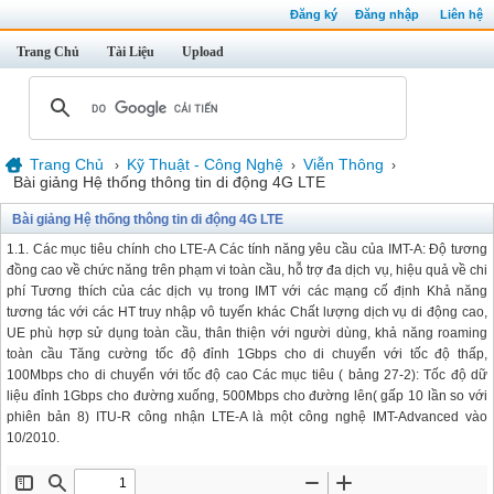
Đăng ký
Đăng nhập
Liên hệ
Trang Chủ
Tài Liệu
Upload
Trang Chủ
Kỹ Thuật - Công Nghệ
Viễn Thông
›
›
›
Bài giảng Hệ thống thông tin di động 4G LTE
Bài giảng Hệ thống thông tin di động 4G LTE
1.1. Các mục tiêu chính cho LTE-A Các tính năng yêu cầu của IMT-A: Độ tương
đồng cao về chức năng trên phạm vi toàn cầu, hỗ trợ đa dịch vụ, hiệu quả về chi
phí Tương thích của các dịch vụ trong IMT với các mạng cố định Khả năng
tương tác với các HT truy nhập vô tuyến khác Chất lượng dịch vụ di động cao,
UE phù hợp sử dụng toàn cầu, thân thiện với người dùng, khả năng roaming
toàn cầu Tăng cường tốc độ đỉnh 1Gbps cho di chuyển với tốc độ thấp,
100Mbps cho di chuyển với tốc độ cao Các mục tiêu ( bảng 27-2): Tốc độ dữ
liệu đỉnh 1Gbps cho đường xuống, 500Mbps cho đường lên( gấp 10 lần so với
phiên bản 8) ITU-R công nhận LTE-A là một công nghệ IMT-Advanced vào
10/2010.