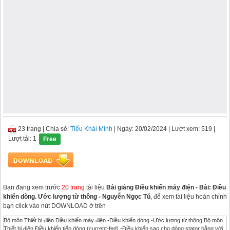
23 trang
|
Chia sẻ:
Tiểu Khải Minh
| Ngày: 20/02/2024
| Lượt xem: 519
|
Lượt tải: 1
Free
Bạn đang xem trước
20 trang
tài liệu
Bài giảng Điều khiển máy điện - Bài: Điều
khiển dòng. Ước lượng từ thông - Nguyễn Ngọc Tú
, để xem tài liệu hoàn chỉnh
bạn click vào nút DOWNLOAD ở trên
Bộ môn Thiết bị điện Điều khiển máy điện -Điều khiển dòng -Ước lượng từ thông Bộ môn
Thiết bị điện Điều khiển tiếp dòng (current-fed) -Điều khiển sao cho dòng stator bằng với