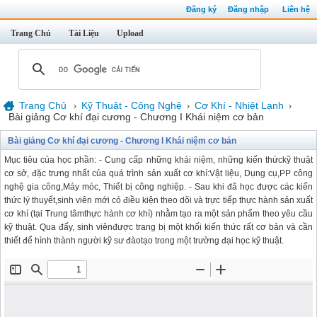
Đăng ký
Đăng nhập
Liên hệ
Trang Chủ
Tài Liệu
Upload
Trang Chủ
Kỹ Thuật - Công Nghệ
Cơ Khí - Nhiệt Lạnh
›
›
›
Bài giảng Cơ khí đại cương - Chương I Khái niệm cơ bản
Bài giảng Cơ khí đại cương - Chương I Khái niệm cơ bản
Mục tiêu của học phần: - Cung cấp những khái niệm, những kiến thứckỹ thuật
cơ sở, đặc trưng nhất của quá trình sản xuất cơ khí:Vật liệu, Dụng cụ,PP công
nghệ gia công,Máy móc, Thiết bị công nghiệp. - Sau khi đã học được các kiến
thức lý thuyết,sinh viên mới có điều kiện theo dõi và trực tiếp thực hành sản xuất
cơ khí (tại Trung tâmthực hành cơ khí) nhằm tạo ra một sản phẩm theo yêu cầu
kỹ thuật. Qua đấy, sinh viênđược trang bị một khối kiến thức rất cơ bản và cần
thiết để hình thành người kỹ sư đàotạo trong một trường đại học kỹ thuật.