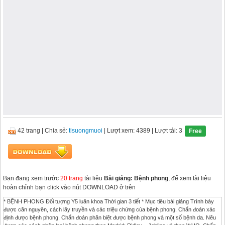
42 trang
|
Chia sẻ:
tlsuongmuoi
| Lượt xem: 4389
| Lượt tải: 3
Free
Bạn đang xem trước
20 trang
tài liệu
Bài giảng: Bệnh phong
, để xem tài liệu
hoàn chỉnh bạn click vào nút DOWNLOAD ở trên
* BỆNH PHONG Đối tượng Y5 luân khoa Thời gian 3 tiết * Mục tiêu bài giảng Trình bày
được căn nguyên, cách lây truyền và các triệu chứng của bệnh phong. Chẩn đoán xác
định được bệnh phong. Chẩn đoán phân biệt được bệnh phong và một số bệnh da. Nêu