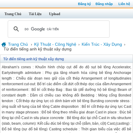
Đăng ký
Đăng nhập
Liên hệ
Trang Chủ
Tài Liệu
Upload
Trang Chủ
Kỹ Thuật - Công Nghệ
Kiến Trúc - Xây Dựng
›
›
›
Từ điển tiếng anh kỹ thuật xây dựng
Từ điển tiếng anh kỹ thuật xây dựng
Abraham’s cones : Khuôn hình chóp cụt để đo độ sụt bê tông Accelerator,
Earlystrength admixture : Phụ gia tăng nhanh hóa cứng bê tông Anchorage
length : Chiều dài đoạn neo giữ của cốt thép Arrangement of longitudinales
renforcement cut-out: Bố trí các điểm cắt đứt cốt thép dọc của dầm Arrangement
of reinforcement : Bố trí cốt thép Bag : Bao tải (để dưỡng hộ bê tông) Beam of
constant depth : Dầm có chiều cao không đổi Bedding : Móng cống Bonded
tendon : Cốt thép dự ứng lực có dính bám với bê tông Bursting concrete stress :
ứng suất vỡ tung của bê tông Cable disposition : Bố trí cốt thép dự ứng lực Cast
in many stage phrases : Đổ bê tông theo nhiều giai đoạn Cast in place : Đúc bê
tông tại chỗ Cast in situ place concrete : Bê tông đúc tại chỗ Cast in situ structure
(slab, beam, column): Kết cấu đúc bê tông tại chỗ (dầm, bản, cột) Cast,(casting) :
Đổ bê tông (sự đổ bê tông) Casting schedule : Thời gian biểu của việc đổ bê