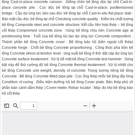
tông Cast-in-place concrete caisson : Giếng chìm bê tông đúc tại chỗ Cast-in-
place concrete pile : Cọc đúc bê tông tại chỗ Cast-in-place, posttensioned
bridge : Cầu dự ứng lực kéo sau đúc bê tông tại chỗ Cast-in-situ flat place slab :
Bản mặt cầu đúc bê tông tại chỗ Checking concrete quality : Kiểm tra chất lượng
bê tông Composite steel and concrete structure: Kết cấu liên hợp thép – bê tông
cốt thép Compremed concrete zone : Vùng bê tông chịu nén Concrete age at
prestressing time : Tuổi của bê tông lúc tạo dự ứng lực Concrete composition :
Thành phần bê tông Concrete cover : Bê tông bảo hộ (bên ngoài cốt thép)
Concrete hinge : Chốt bê tông Concrete proportioning : Công thức pha trộn bê
tông Concrete stress at tendon level : ứng suất bê tông ở thớ đặt cáp dự ứng lực
Concrete surface treatement : Xử lý bề mặt bê tông Concrete test hammer : Súng
bật nảy để thử cường độ bê tông Concrete thermal treatement : Xử lý nhiệt cho
bê tông Concrete unit weight, density of concrete: Trọng lượng riêng bê tông
Concrete : Bê tông Concrete-filled pipe pile : Cọc ống thép nhồi bê tông lấp lòng
Condition of curing : Điều kiện dưỡng hộ bê tông Cover plate: Bản thép phủ (ở
phần bản cánh dầm thép ) Cover-meter, Rebar locator : Máy đo lớp bê tông bảo
hộ cốt thép