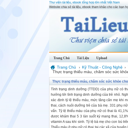
Thư viện tài liệu, ebook tổng hợp lớn nhất Việt Nam
Website chia sẻ tài liệu, ebook tham khảo cho các bạn họ
Trang Chủ
Tài Liệu
Upload
Trang Chủ
Kỹ Thuật - Công Nghệ
›
›
Thực trạng thiếu máu, chăm sóc sức khỏe
Thực trạng thiếu máu, chăm sóc sức khỏe cho 
Tình trạng dinh dưỡng (TTDD) của phụ nữ có tha
hưởng tới tình trạng dinh dưỡng của trẻ nhỏ. Ng
xác định tỷ lệ thiếu máu, mức tăng cân mẹ khi 
thai, cách nuôi dưỡng trẻ của bà mẹ. 331 phụ n
vấn. Tỷ lệ thiếu máu của phụ nữ có thai là 41,1%
được khám thai 5 3 làn suốt kỳ mang thai, 12,
vitamin A sau khi sinh. Tỷ lệ bà mẹ cho con bú tr
Thiếu máu ở phụ nữ có thai tại các xã của huyện 