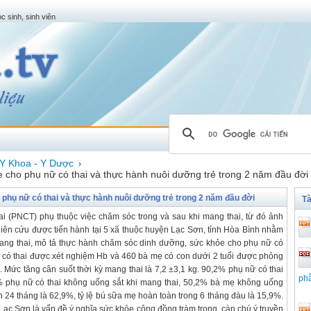
c sinh, sinh viên
Y Khoa - Y Dược
›
 cho phụ nữ có thai và thực hành nuôi dưỡng trẻ trong 2 năm đầu đời
phụ nữ có thai và thực hành nuôi dưỡng trẻ trong 2 năm đầu đời
Tà
i (PNCT) phụ thuộc việc chăm sóc trong và sau khi mang thai, từ đó ảnh
hiên cứu được tiến hành tại 5 xã thuộc huyện Lạc Sơn, tỉnh Hòa Bình nhằm
mang thai, mô tả thực hành chăm sóc dinh dưỡng, sức khỏe cho phụ nữ có
ữ có thai được xét nghiệm Hb và 460 bà mẹ có con dưới 2 tuổi được phỏng
. Mức tăng cân suốt thời kỳ mang thai là 7,2 ±3,1 kg. 90,2% phụ nữ có thai
phẫ
8% phụ nữ có thai không uống sắt khi mang thai, 50,2% bà mẹ không uống
ên 24 tháng là 62,9%, tỷ lệ bú sữa mẹ hoàn toàn trong 6 tháng đàu là 15,9%.
Lạc Sơn là vấn đề ý nghĩa sức khỏe cộng đồng tràm trọng, càn chú ý truyền