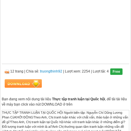
12 trang
|
Chia sẻ:
truongthinh92
| Lượt xem: 2254
| Lượt tải: 4
Free
Bạn đang xem nội dung tài liệu
Thực tập tranh luận tại Quốc hội
, để tải tài liệu
về máy bạn click vào nút DOWNLOAD ở trên
THỰC TẬP TRANH LUẬN TẠI QUỐC HỘI Người biên tập: Nguyễn Chí Dũng Lương
Phan CừKHỞI ĐỘNGTheo Anh, Chị tranh luận khác với chất vấn, thảo luận ở những vấn
đề gì?Theo Anh, Chị tranh luận tại Quốc hội khác với tranh luận khác ở những điểm gì?
Đối tượng tranh luận với mình là ai?Anh Chị thường quan tâm tranh luận những vấn đề