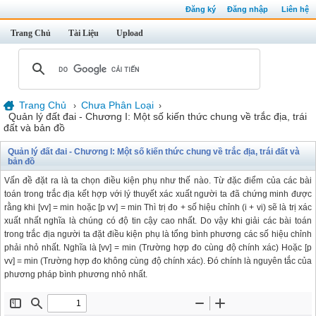
Đăng ký
Đăng nhập
Liên hệ
Trang Chủ
Tài Liệu
Upload
Trang Chủ
Chưa Phân Loại
›
›
Quản lý đất đai - Chương I: Một số kiến thức chung về trắc địa, trái
đất và bản đồ
Quản lý đất đai - Chương I: Một số kiến thức chung về trắc địa, trái đất và
bản đồ
Vấn đề đặt ra là ta chọn điều kiện phụ như thế nào. Từ đặc điểm của các bài
toán trong trắc địa kết hợp với lý thuyết xác xuất người ta đã chứng minh được
rằng khi [vv] = min hoặc [p vv] = min Thì trị đo + số hiệu chỉnh (i + vi) sẽ là trị xác
xuất nhất nghĩa là chúng có độ tin cậy cao nhất. Do vậy khi giải các bài toán
trong trắc địa người ta đặt điều kiện phụ là tổng bình phương các số hiệu chỉnh
phải nhỏ nhất. Nghĩa là [vv] = min (Trường hợp đo cùng độ chính xác) Hoặc [p
vv] = min (Trường hợp đo không cùng độ chính xác). Đó chính là nguyên tắc của
phương pháp bình phương nhỏ nhất.