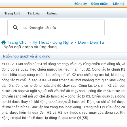
Đăng ký
Đăng nhập
Liên hệ
Trang Chủ
Tài Liệu
Upload
Trang Chủ
Kỹ Thuật - Công Nghệ
Điện - Điện Tử
›
›
›
Ngôn ngữ graph và ứng dụng
Ngôn ngữ graph và ứng dụng
YÊU CẦU Khi nhấn nút S1 thì động cơ chạy và quay cùng chiều kim đồng hồ, và
động cơ sẽ quay theo chiều ngược lại nếu nhấn nút S2. Công tắc tơ chính K1
cho chiều quay cùng chiều kim đồng hồ và K2 cho chiều ngược lại, kích hoạt
công tắc tơ chế độ sao là K4 và một timer. Sau một khoảng thời gian khởi động
gần 5 s, động cơ tự động ngắt chế độ chạy sao. Công tác tơ chính K1 vẫn còn
được kích hoạt và ngắt sự kết nối với chế độ chạy sao – công tắc tơ K4 trước khi
chuyển sang kết nối với chế độ tam giác – công tắc tơ K3. Chiều quay của động
cơ chỉ được thay đổi khi động cơ đã được tắt trước đó. Động cơ chỉ có thể được
tắt khi nhấn nút S0, độc lập với trạng thái hoạt động . Trạng thái ON của động cơ
phải được hiển thị qua đèn H1 và H2 tuỳ thuộc chiều quay của động cơ. Khi
động cơ quá tải nó sẽ được tự động tắt qua rơ le Q1(S5).