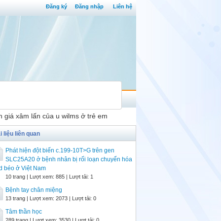
Đăng ký
Đăng nhập
Liên hệ
nh giá xâm lấn của u wilms ở trẻ em
i liệu liên quan
Phát hiện đột biến c.199-10T>G trên gen
SLC25A20 ở bệnh nhân bị rối loạn chuyển hóa
d béo ở Việt Nam
10 trang | Lượt xem: 885 | Lượt tải: 1
Bệnh tay chân miệng
13 trang | Lượt xem: 2073 | Lượt tải: 0
Tâm thần học
289 trang | Lượt xem: 3530 | Lượt tải: 0