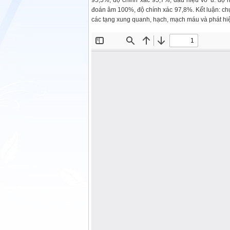
95,5%, độ chính xác 95,7%; dấu hiệu vỡ u: độ n
đoán âm 100%, độ chính xác 97,8%. Kết luận: ch
các tạng xung quanh, hạch, mạch máu và phát hiệ