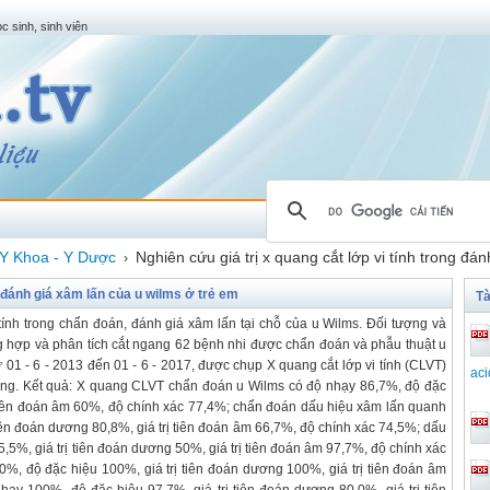
c sinh, sinh viên
Y Khoa - Y Dược
Nghiên cứu giá trị x quang cắt lớp vi tính trong đá
›
g đánh giá xâm lấn của u wilms ở trẻ em
Tà
i tính trong chẩn đoán, đánh giá xâm lấn tại chỗ của u Wilms. Đối tượng và
 hợp và phân tích cắt ngang 62 bệnh nhi được chẩn đoán và phẫu thuật u
ừ 01 - 6 - 2013 đến 01 - 6 - 2017, được chụp X quang cắt lớp vi tính (CLVT)
aci
ràng. Kết quả: X quang CLVT chẩn đoán u Wilms có độ nhạy 86,7%, độ đặc
ị tiên đoán âm 60%, độ chính xác 77,4%; chẩn đoán dấu hiệu xâm lấn quanh
tiên đoán dương 80,8%, giá trị tiên đoán âm 66,7%, độ chính xác 74,5%; dấu
,5%, giá trị tiên đoán dương 50%, giá trị tiên đoán âm 97,7%, độ chính xác
, độ đặc hiệu 100%, giá trị tiên đoán dương 100%, giá trị tiên đoán âm