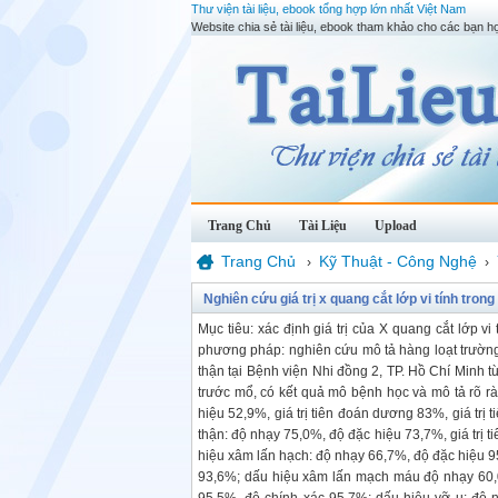
Thư viện tài liệu, ebook tổng hợp lớn nhất Việt Nam
Website chia sẻ tài liệu, ebook tham khảo cho các bạn họ
Trang Chủ
Tài Liệu
Upload
Trang Chủ
Kỹ Thuật - Công Nghệ
›
›
Nghiên cứu giá trị x quang cắt lớp vi tính tron
Mục tiêu: xác định giá trị của X quang cắt lớp v
phương pháp: nghiên cứu mô tả hàng loạt trường
thận tại Bệnh viện Nhi đồng 2, TP. Hồ Chí Minh t
trước mổ, có kết quả mô bệnh học và mô tả rõ 
hiệu 52,9%, giá trị tiên đoán dương 83%, giá tr
thận: độ nhạy 75,0%, độ đặc hiệu 73,7%, giá trị 
hiệu xâm lấn hạch: độ nhạy 66,7%, độ đặc hiệu 95
93,6%; dấu hiệu xâm lấn mạch máu độ nhạy 60,0%