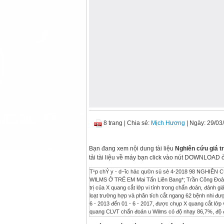
8 trang
|
Chia sẻ:
Mịch Hương
| Ngày: 29/03
Bạn đang xem nội dung tài liệu
Nghiên cứu giá tr
tải tài liệu về máy bạn click vào nút DOWNLOAD ở
T¹p chÝ y - d−îc häc qu©n sù sè 4-2018 98 NGHI
WILMS Ở TRẺ EM Mai Tấn Liên Bang*; Trần Công Đoàn
trị của X quang cắt lớp vi tính trong chẩn đoán, đánh 
loạt trường hợp và phân tích cắt ngang 62 bệnh nhi đượ
6 - 2013 đến 01 - 6 - 2017, được chụp X quang cắt lớp 
quang CLVT chẩn đoán u Wilms có độ nhạy 86,7%, độ đặc
77,4%; chẩn đoán dấu hiệu xâm lấn quanh thận: độ nhạy 