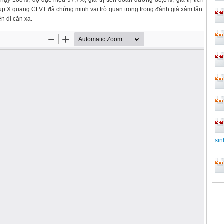
hạy 100%, độ đặc hiệu 97,7%, giá trị tiên đoán dương 80,0%, giá trị tiên
ụp X quang CLVT đã chứng minh vai trò quan trọng trong đánh giá xâm lấn:
n di căn xa.
si