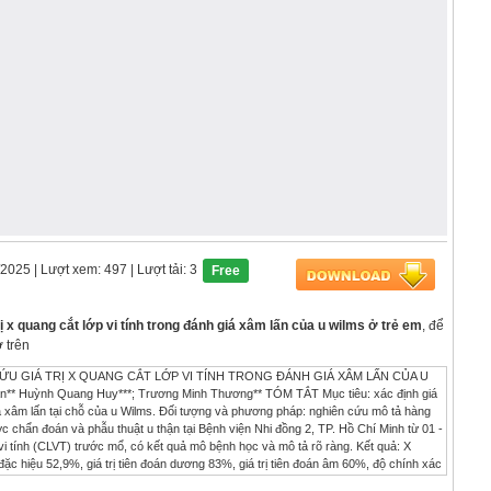
/2025
| Lượt xem: 497
| Lượt tải: 3
Free
ị x quang cắt lớp vi tính trong đánh giá xâm lấn của u wilms ở trẻ em
, để
 trên
ÊN CỨU GIÁ TRỊ X QUANG CẮT LỚP VI TÍNH TRONG ĐÁNH GIÁ XÂM LẤN CỦA U
** Huỳnh Quang Huy***; Trương Minh Thương** TÓM TẮT Mục tiêu: xác định giá
giá xâm lấn tại chỗ của u Wilms. Đối tượng và phương pháp: nghiên cứu mô tả hàng
c chẩn đoán và phẫu thuật u thận tại Bệnh viện Nhi đồng 2, TP. Hồ Chí Minh từ 01 -
vi tính (CLVT) trước mổ, có kết quả mô bệnh học và mô tả rõ ràng. Kết quả: X
 hiệu 52,9%, giá trị tiên đoán dương 83%, giá trị tiên đoán âm 60%, độ chính xác
75,0%, độ đặc hiệu 73,7%, giá trị tiên đoán dương 80,8%, giá trị tiên đoán âm