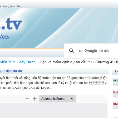
c sinh, sinh viên
Kiến Trúc - Xây Dựng
Lập và thẩm ðịnh dự án ðầu tư - Chương 4: H
›
ạch định dự án
Tà
uyết ñịnh ñối với tổng tiến ñộ thực hiện dự án ñể giúp cho nhà quản lý tập
) khi phân tích ñánh giá các chỉ tiêu kinh tế kỹ thuật của dự án.    VÌ
TA THƯỜNG SỬ DỤNG SƠ ðỒ MẠNG.