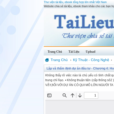
Thư viện tài liệu, ebook tổng hợp lớn nhất Việt Nam
Website chia sẻ tài liệu, ebook tham khảo cho các bạn họ
Trang Chủ
Tài Liệu
Upload
Trang Chủ
Kỹ Thuật - Công Nghệ
›
›
Lập và thẩm ðịnh dự án ðầu tư - Chương 4: Ho
Không thấy rõ việc nào là chủ yếu có tính chất q
trung chỉ ñạo. • Không thuận tiện (cấp thông sô2 
VẬY,ðỐI VỚI DỰ ÁN CÓ QUI MÔ LỚN NGƯỜI 